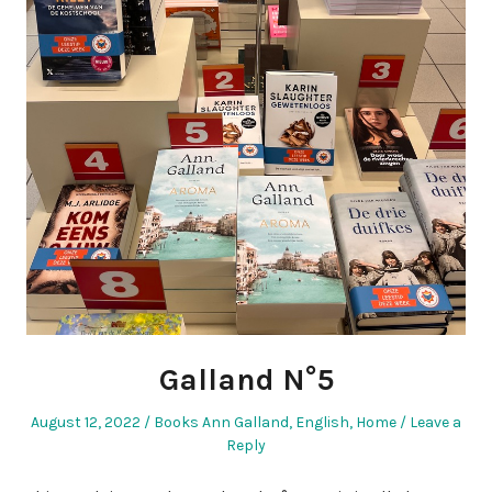
Galland N°5
Posted
Posted
August 12, 2022
Books Ann Galland
,
English
,
Home
Leave a
on
in
Reply