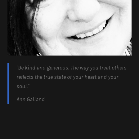
"Be kind and generous.
The way you treat others
reflects the true state of your heart and your
soul.
"
Ann Galland