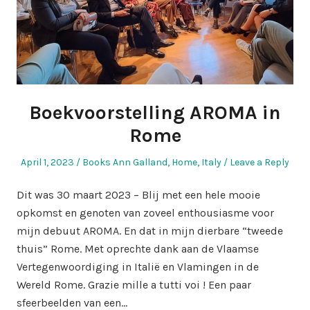
Boekvoorstelling AROMA in
Rome
Posted
Posted
April 1, 2023
Books Ann Galland
,
Home
,
Italy
Leave a Reply
on
in
Dit was 30 maart 2023 – Blij met een hele mooie
opkomst en genoten van zoveel enthousiasme voor
mijn debuut AROMA. En dat in mijn dierbare “tweede
thuis” Rome. Met oprechte dank aan de Vlaamse
Vertegenwoordiging in Italië en Vlamingen in de
Wereld Rome. Grazie mille a tutti voi ! Een paar
sfeerbeelden van een…