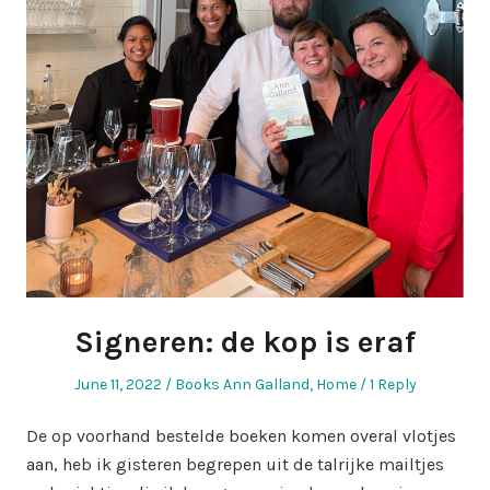
Signeren: de kop is eraf
Posted
Posted
June 11, 2022
Books Ann Galland
,
Home
1 Reply
on
in
De op voorhand bestelde boeken komen overal vlotjes
aan, heb ik gisteren begrepen uit de talrijke mailtjes