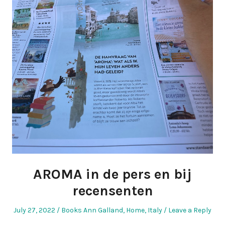
AROMA in de pers en bij
recensenten
Posted
Posted
July 27, 2022
Books Ann Galland
,
Home
,
Italy
Leave a Reply
on
in