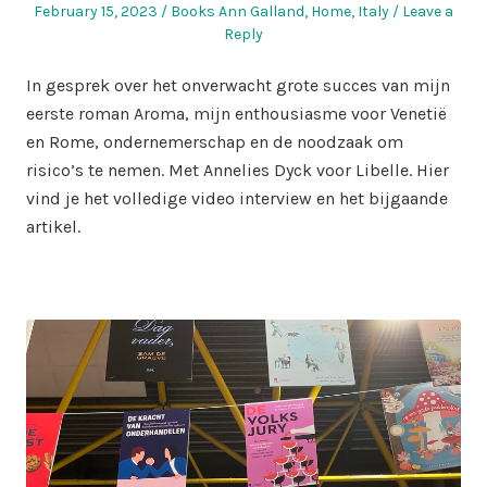
Posted
Posted
February 15, 2023
Books Ann Galland
,
Home
,
Italy
Leave a
on
in
Reply
In gesprek over het onverwacht grote succes van mijn
eerste roman Aroma, mijn enthousiasme voor Venetië
en Rome, ondernemerschap en de noodzaak om
risico’s te nemen. Met Annelies Dyck voor Libelle. Hier
vind je het volledige video interview en het bijgaande
artikel.