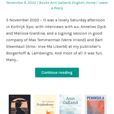
Posted
Posted
November 6, 2022
Books Ann Galland
,
English
,
Home
Leave
on
in
a Reply
5 November 2022 – It was a lovely Saturday afternoon
in Kortrijk Xpo, with interviews with a.o. Annelies Dyck
and Melissa Giardina, and a signing session in good
company of Max Temmerman (Verre Vriend) and Bart
Steenhaut (Arno- Vive Ma Liberté) at my publisher’s
Borgerhoff & Lamberigts. And most of all it was fun.
Many…
Continue reading