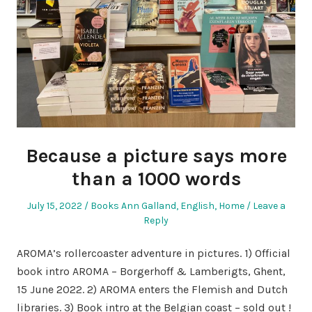
Because a picture says more
than a 1000 words
Posted
Posted
July 15, 2022
Books Ann Galland
,
English
,
Home
Leave a
on
in
Reply
AROMA’s rollercoaster adventure in pictures. 1) Official
book intro AROMA – Borgerhoff & Lamberigts, Ghent,
15 June 2022. 2) AROMA enters the Flemish and Dutch
libraries. 3) Book intro at the Belgian coast – sold out !