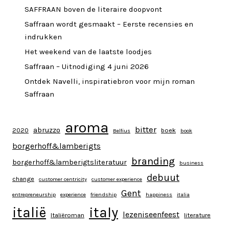
SAFFRAAN boven de literaire doopvont
Saffraan wordt gesmaakt – Eerste recensies en
indrukken
Het weekend van de laatste loodjes
Saffraan – Uitnodiging 4 juni 2026
Ontdek Navelli, inspiratiebron voor mijn roman
Saffraan
aroma
bitter
abruzzo
2020
boek
Belfius
book
borgerhoff&lamberigts
branding
borgerhoff&lamberigtsliteratuur
business
debuut
change
customer centricity
customer experience
Gent
entrepreneurship
experience
friendship
happiness
italia
italy
italië
lezeniseenfeest
Italiëroman
literature