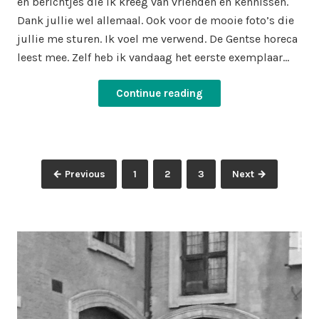
en berichtjes die ik kreeg van vrienden en kennissen.
Dank jullie wel allemaal. Ook voor de mooie foto’s die
jullie me sturen. Ik voel me verwend. De Gentse horeca
leest mee. Zelf heb ik vandaag het eerste exemplaar…
Continue reading
Posts
Page
Page
Page
← Previous
1
2
3
Next →
pagination