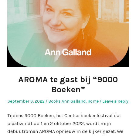
AROMA te gast bij “9000
Boeken”
Posted
Posted
September 9, 2022
Books Ann Galland
,
Home
Leave a Reply
on
in
Tijdens 9000 Boeken, het Gentse boekenfestival dat
plaatsvindt op 1 en 2 oktober 2022, wordt mijn
debuutroman AROMA opnieuw in de kijker gezet. We