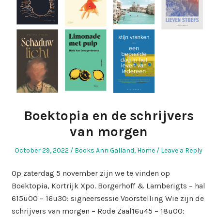
Boektopia en de schrijvers
van morgen
Posted
Posted
October 29, 2022
Books Ann Galland
,
Home
Leave a Reply
on
in
Op zaterdag 5 november zijn we te vinden op
Boektopia, Kortrijk Xpo. Borgerhoff & Lamberigts – hal
615u00 – 16u30: signeersessie Voorstelling Wie zijn de
schrijvers van morgen – Rode Zaal16u45 – 18u00: