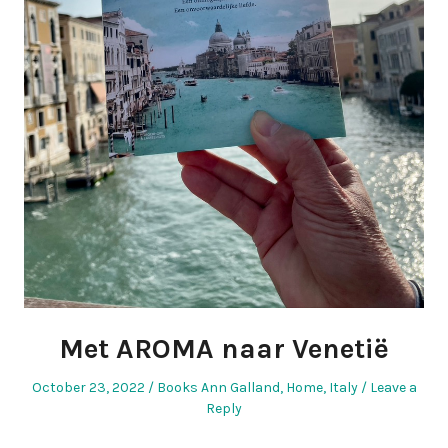
Met AROMA naar Venetië
Posted
Posted
October 23, 2022
Books Ann Galland
,
Home
,
Italy
Leave a
on
in
Reply