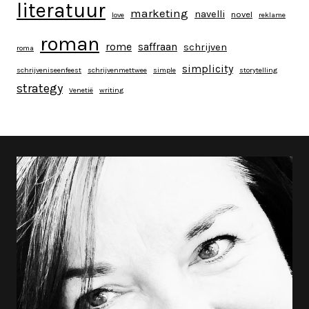
literatuur
marketing
navelli
novel
love
reklame
roman
rome
saffraan
schrijven
roma
simplicity
schrijveniseenfeest
schrijvenmettwee
simple
storytelling
strategy
Venetië
writing