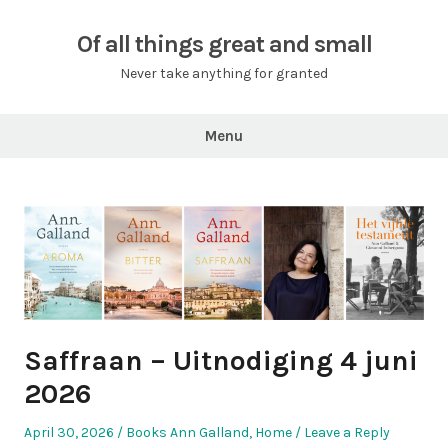
Skip
to
Of all things great and small
content
Never take anything for granted
Menu
Saffraan – Uitnodiging 4 juni
2026
Posted
Posted
April 30, 2026
Books Ann Galland
,
Home
Leave a Reply