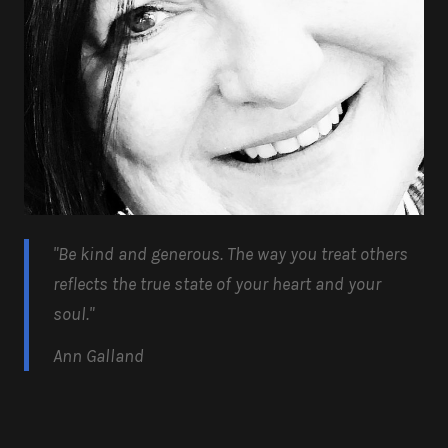
"Be kind and generous.
The way you treat others
reflects the true state of your heart and your
soul.
"
Ann Galland