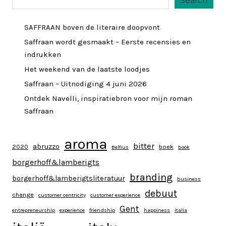
Search
SAFFRAAN boven de literaire doopvont
Saffraan wordt gesmaakt – Eerste recensies en
indrukken
Het weekend van de laatste loodjes
Saffraan – Uitnodiging 4 juni 2026
Ontdek Navelli, inspiratiebron voor mijn roman
Saffraan
aroma
bitter
abruzzo
2020
boek
Belfius
book
borgerhoff&lamberigts
branding
borgerhoff&lamberigtsliteratuur
business
debuut
change
customer centricity
customer experience
Gent
entrepreneurship
experience
friendship
happiness
italia