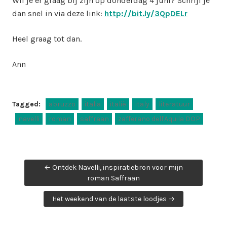
Wil je er graag bij zijn op donderdag 4 juni? Schrijf je
dan snel in via deze link:
http://bit.ly/3QpDELr
Heel graag tot dan.
Ann
Tagged:
abruzzo
italia
italië
italy
literatuur
navelli
roman
saffraan
zafferano dell'Aquila DOP
Post
← Ontdek Navelli, inspiratiebron voor mijn
navigation
roman Saffraan
Het weekend van de laatste loodjes →