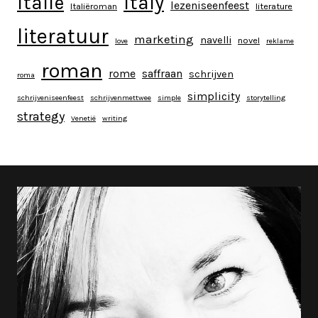
italy
italië
lezeniseenfeest
Italiëroman
literature
literatuur
marketing
navelli
novel
love
reklame
roman
rome
saffraan
schrijven
roma
simplicity
schrijveniseenfeest
schrijvenmettwee
simple
storytelling
strategy
Venetië
writing