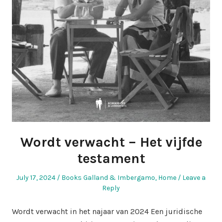
Wordt verwacht – Het vijfde
testament
Posted
Posted
July 17, 2024
Books Galland & Imbergamo
,
Home
Leave a
on
in
Reply
Wordt verwacht in het najaar van 2024 Een juridische