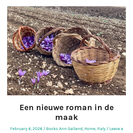
Een nieuwe roman in de
maak
Posted
Posted
February 6, 2026
Books Ann Galland
,
Home
,
Italy
Leave a