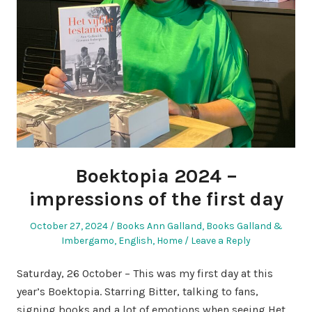
Boektopia 2024 –
impressions of the first day
Posted
Posted
October 27, 2024
Books Ann Galland
,
Books Galland &
on
in
Imbergamo
,
English
,
Home
Leave a Reply
Saturday, 26 October – This was my first day at this
year’s Boektopia. Starring Bitter, talking to fans,
signing books and a lot of emotions when seeing Het