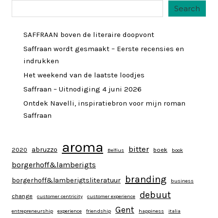
Search
SAFFRAAN boven de literaire doopvont
Saffraan wordt gesmaakt – Eerste recensies en
indrukken
Het weekend van de laatste loodjes
Saffraan – Uitnodiging 4 juni 2026
Ontdek Navelli, inspiratiebron voor mijn roman
Saffraan
aroma
bitter
abruzzo
2020
boek
Belfius
book
borgerhoff&lamberigts
branding
borgerhoff&lamberigtsliteratuur
business
debuut
change
customer centricity
customer experience
Gent
entrepreneurship
experience
friendship
happiness
italia