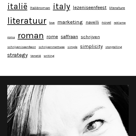
italy
italië
lezeniseenfeest
Italiëroman
literature
literatuur
marketing
navelli
novel
love
reklame
roman
rome
saffraan
schrijven
roma
simplicity
schrijveniseenfeest
schrijvenmettwee
simple
storytelling
strategy
Venetië
writing