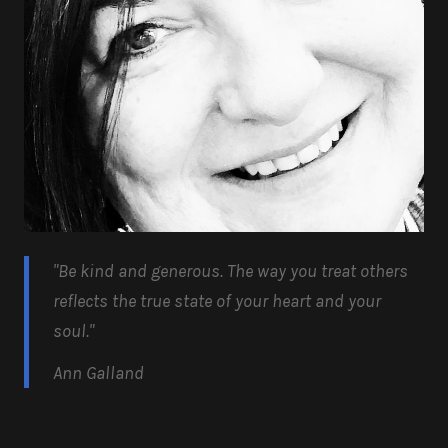
"Be kind and generous.
The way you treat others
reflects the true state of your heart and your
soul.
"
Ann Galland