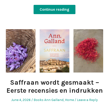
Continue reading
Saffraan wordt gesmaakt –
Eerste recensies en indrukken
Posted
Posted
June 4, 2026
Books Ann Galland
,
Home
Leave a Reply
on
in