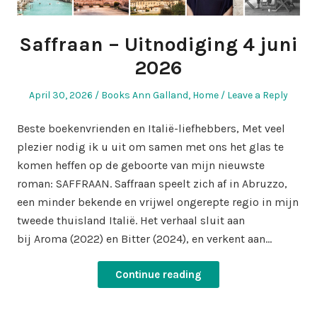
Saffraan – Uitnodiging 4 juni
2026
Posted
Posted
April 30, 2026
Books Ann Galland
,
Home
Leave a Reply
on
in
Beste boekenvrienden en Italië-liefhebbers, Met veel
plezier nodig ik u uit om samen met ons het glas te
komen heffen op de geboorte van mijn nieuwste
roman: SAFFRAAN. Saffraan speelt zich af in Abruzzo,
een minder bekende en vrijwel ongerepte regio in mijn
tweede thuisland Italië. Het verhaal sluit aan
bij Aroma (2022) en Bitter (2024), en verkent aan…
Continue reading