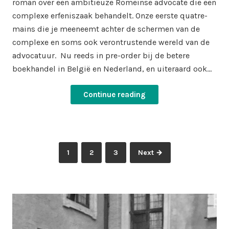
roman over een ambitieuze Romeinse advocate die een
complexe erfeniszaak behandelt. Onze eerste quatre-
mains die je meeneemt achter de schermen van de
complexe en soms ook verontrustende wereld van de
advocatuur. Nu reeds in pre-order bij de betere
boekhandel in België en Nederland, en uiteraard ook…
Continue reading
Posts
Page
Page
Page
1
2
3
Next →
pagination