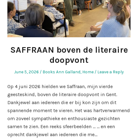
SAFFRAAN boven de literaire
doopvont
Posted
Posted
June 5, 2026
Books Ann Galland
,
Home
Leave a Reply
on
in
Op 4 juni 2026 hielden we Saffraan, mijn vierde
geesteskind, boven de literaire doopvont in Gent.
Dankjewel aan iedereen die er bij kon zijn om dit
spannende moment te vieren. Het was hartverwarmend
om zoveel sympathieke en enthousiaste gezichten
samen te zien. Een reeks sfeerbeelden … … en een
oprecht dankjewel aan iedereen die me…