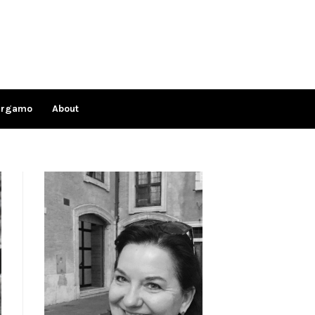
ergamo
About