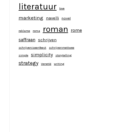
literatuur
love
marketing
navelli
novel
roman
rome
reklame
roma
saffraan
schrijven
schrijveniseenfeest
schrijvenmettwee
simplicity
simple
storytelling
strategy
Venetië
writing