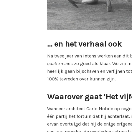
… en het verhaal ook
Na twee jaar van intens werken aan dit 
quatre mains
zo goed als klaar. We zijn
heerlijk gaan bijschaven en verfijnen tot
100% tevreden over kunnen zijn.
Waarover gaat ‘Het vij
Wanneer architect Carlo Nobile op negen
één partij het fortuin dat hij achterlaat
ervan overtuigd dat hij de enige erfgen
van zijn moeder, de overleden actrice Li