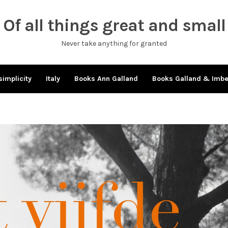
Of all things great and small
Never take anything for granted
simplicity
Italy
Books Ann Galland
Books Galland & Imb