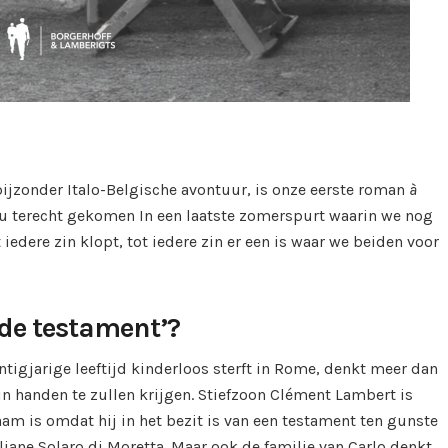
bijzonder Italo-Belgische avontuur, is onze eerste roman
à
 nu terecht gekomen In een laatste zomerspurt waarin we nog
 iedere zin klopt, tot iedere zin er een is waar we beiden voor
fde testament’?
tigjarige leeftijd kinderloos sterft in Rome, denkt meer dan
, in handen te zullen krijgen. Stiefzoon Clément Lambert is
aam is omdat hij in het bezit is van een testament ten gunste
liane Solaro di Moretta. Maar ook de familie van Carlo denkt