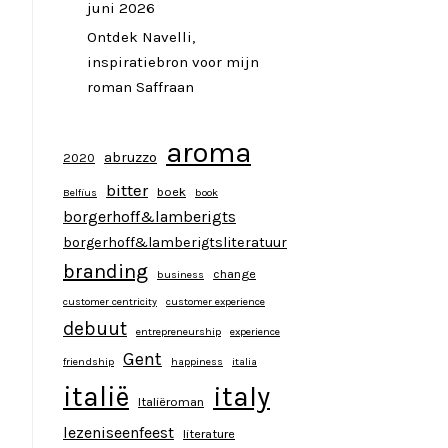
juni 2026
Ontdek Navelli,
inspiratiebron voor mijn
roman Saffraan
aroma
abruzzo
2020
bitter
boek
Belfius
book
borgerhoff&lamberigts
borgerhoff&lamberigtsliteratuur
branding
change
business
customer centricity
customer experience
j
debuut
entrepreneurship
experience
Gent
friendship
happiness
italia
italy
italië
Italiëroman
lezeniseenfeest
literature