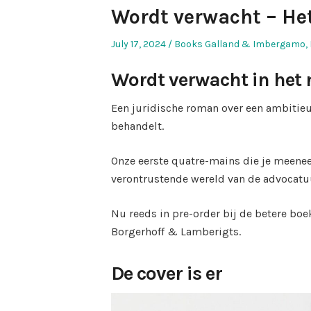
Wordt verwacht – Het
Posted
Posted
July 17, 2024
Books Galland & Imbergamo
,
on
in
Wordt verwacht in het 
Een juridische roman over een ambitie
behandelt.
Onze eerste quatre-mains die je meen
verontrustende wereld van de advocatu
Nu reeds in pre-order bij de betere boe
Borgerhoff & Lamberigts.
De cover is er