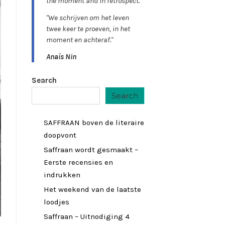
the moment and in retrospect."
"We schrijven om het leven
twee keer te proeven, in het
moment en achteraf."
Anaïs Nin
Search
Search
SAFFRAAN boven de literaire
doopvont
Saffraan wordt gesmaakt –
Eerste recensies en
indrukken
Het weekend van de laatste
loodjes
Saffraan – Uitnodiging 4