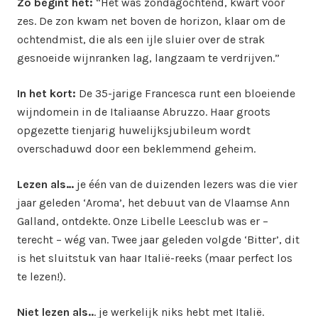
Zo begint het:
“Het was zondagochtend, kwart voor
zes. De zon kwam net boven de horizon, klaar om de
ochtendmist, die als een ijle sluier over de strak
gesnoeide wijnranken lag, langzaam te verdrijven.”
In het kort:
De 35-jarige Francesca runt een bloeiende
wijndomein in de Italiaanse Abruzzo. Haar groots
opgezette tienjarig huwelijksjubileum wordt
overschaduwd door een beklemmend geheim.
Lezen als…
je één van de duizenden lezers was die vier
jaar geleden ‘Aroma’, het debuut van de Vlaamse Ann
Galland, ontdekte. Onze Libelle Leesclub was er –
terecht – wég van. Twee jaar geleden volgde ‘Bitter’, dit
is het sluitstuk van haar Italië-reeks (maar perfect los
te lezen!).
Niet lezen als..
. je werkelijk niks hebt met Italië.