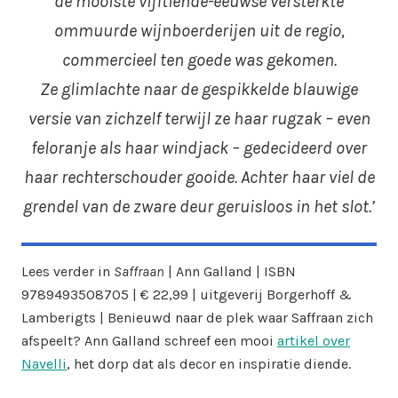
de mooiste vijftiende-eeuwse versterkte
ommuurde wijnboerderijen uit de regio,
commercieel ten goede was gekomen.
Ze glimlachte naar de gespikkelde blauwige
versie van zichzelf terwijl ze haar rugzak – even
feloranje als haar windjack – gedecideerd over
haar rechterschouder gooide. Achter haar viel de
grendel van de zware deur geruisloos in het slot.’
Lees verder in
Saffraan
| Ann Galland | ISBN
9789493508705 | € 22,99 | uitgeverij Borgerhoff &
Lamberigts | Benieuwd naar de plek waar Saffraan zich
afspeelt? Ann Galland schreef een mooi
artikel over
Navelli
, het dorp dat als decor en inspiratie diende.