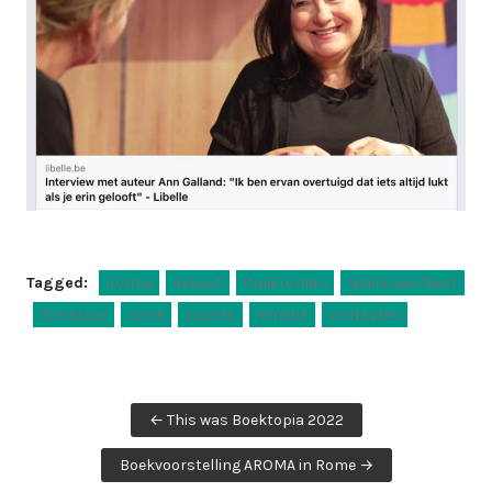
Tagged:
aroma
debuut
Italiëroman
lezeniseenfeest
literatuur
rome
succes
Venetië
volharden
Post
← This was Boektopia 2022
navigation
Boekvoorstelling AROMA in Rome →