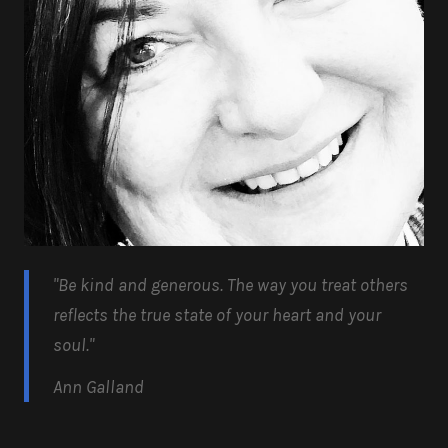
"Be kind and generous.
The way you treat others
reflects the true state of your heart and your
soul.
"
Ann Galland