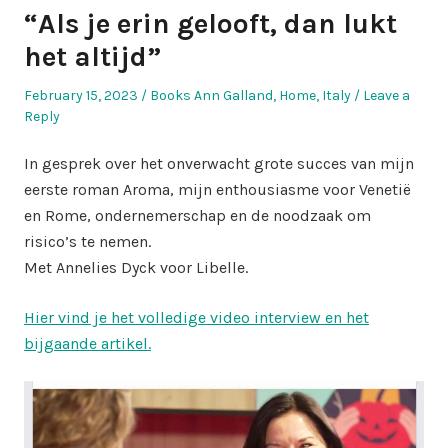
“Als je erin gelooft, dan lukt
het altijd”
Posted
Posted
February 15, 2023
Books Ann Galland
,
Home
,
Italy
Leave a
on
in
Reply
In gesprek over het onverwacht grote succes van mijn
eerste roman Aroma, mijn enthousiasme voor Venetië
en Rome, ondernemerschap en de noodzaak om
risico’s te nemen.
Met Annelies Dyck voor Libelle.
Hier vind je het volledige video interview en het
bijgaande artikel.