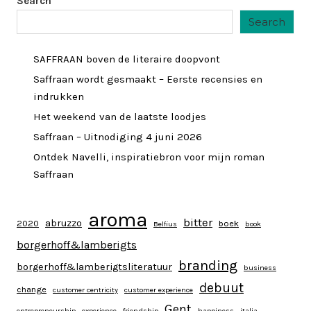
Search
Search
SAFFRAAN boven de literaire doopvont
Saffraan wordt gesmaakt – Eerste recensies en
indrukken
Het weekend van de laatste loodjes
Saffraan – Uitnodiging 4 juni 2026
Ontdek Navelli, inspiratiebron voor mijn roman
Saffraan
aroma
bitter
abruzzo
2020
boek
Belfius
book
borgerhoff&lamberigts
branding
borgerhoff&lamberigtsliteratuur
business
debuut
change
customer centricity
customer experience
Gent
entrepreneurship
experience
friendship
happiness
italia