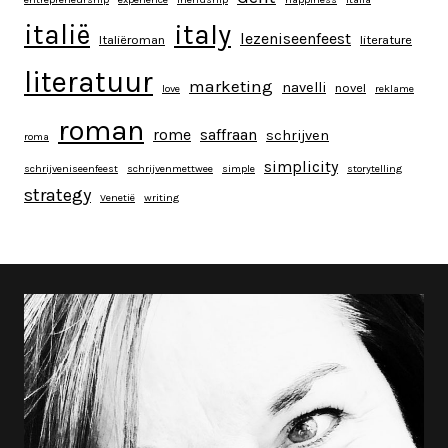
italy
italië
lezeniseenfeest
Italiëroman
literature
literatuur
marketing
navelli
novel
love
reklame
roman
rome
saffraan
schrijven
roma
simplicity
schrijveniseenfeest
schrijvenmettwee
simple
storytelling
strategy
Venetië
writing