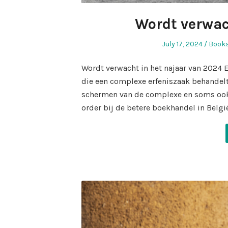
Wordt verwac
Posted
Poste
July 17, 2024
Books
on
in
Wordt verwacht in het najaar van 2024
die een complexe erfeniszaak behandelt
schermen van de complexe en soms ook 
order bij de betere boekhandel in Belgi