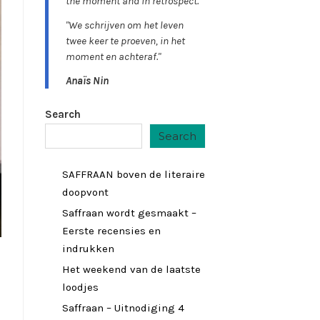
the moment and in retrospect."
"We schrijven om het leven
twee keer te proeven, in het
moment en achteraf."
Anaïs Nin
Search
Search
SAFFRAAN boven de literaire
doopvont
Saffraan wordt gesmaakt –
Eerste recensies en
indrukken
Het weekend van de laatste
loodjes
Saffraan – Uitnodiging 4