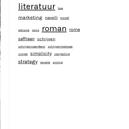
literatuur
love
marketing
navelli
novel
roman
rome
reklame
roma
saffraan
schrijven
schrijveniseenfeest
schrijvenmettwee
simplicity
simple
storytelling
strategy
Venetië
writing