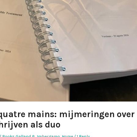
 quatre mains: mijmeringen over
hrijven als duo
Posted
Books Galland & Imbergamo
,
Home
1 Reply