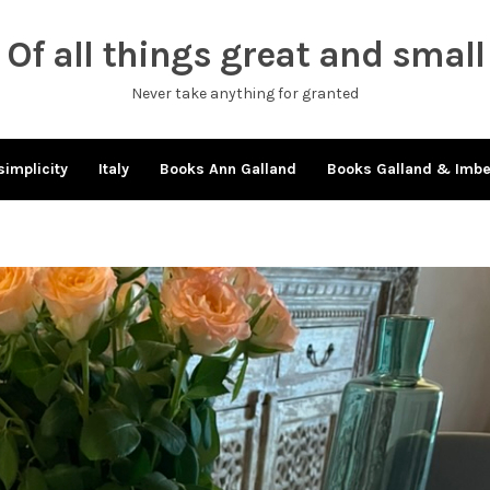
Of all things great and small
Never take anything for granted
simplicity
Italy
Books Ann Galland
Books Galland & Imb