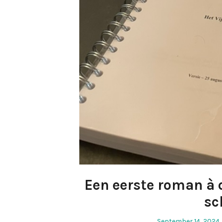
Een eerste roman à
sc
Posted
September 14, 2024