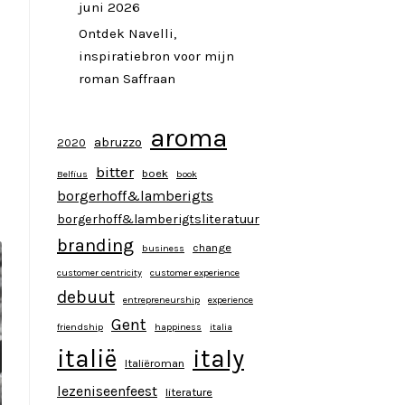
juni 2026
Ontdek Navelli,
inspiratiebron voor mijn
roman Saffraan
aroma
abruzzo
2020
bitter
boek
Belfius
book
borgerhoff&lamberigts
borgerhoff&lamberigtsliteratuur
branding
change
business
customer centricity
customer experience
debuut
entrepreneurship
experience
Gent
friendship
happiness
italia
italy
italië
Italiëroman
lezeniseenfeest
literature