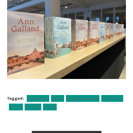
Tagged:
amoroma
italië
lezeniseenfeest
literatuur
roma
roman
rome