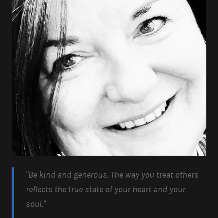
"Be kind and generous.
The way you treat others
reflects the true state of your heart and your
soul.
"