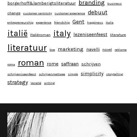
branding
borgerhoff&lamberigtsliteratuur
business
debuut
change
customer centricity
customer experience
Gent
entrepreneurship
experience
friendship
happiness
italia
italy
italië
lezeniseenfeest
Italiëroman
literature
literatuur
marketing
navelli
novel
love
reklame
roman
rome
saffraan
schrijven
roma
simplicity
schrijveniseenfeest
schrijvenmettwee
simple
storytelling
strategy
Venetië
writing