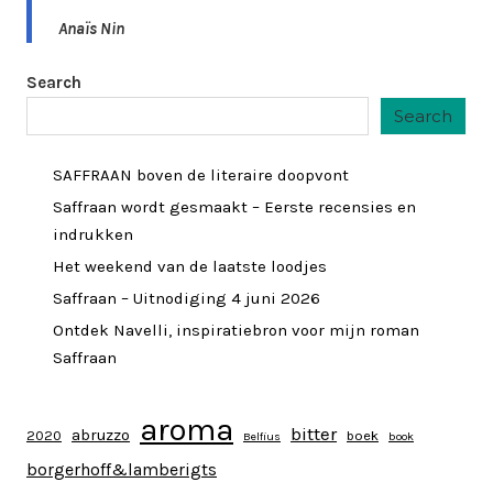
Anaïs Nin
Search
Search
SAFFRAAN boven de literaire doopvont
Saffraan wordt gesmaakt – Eerste recensies en
indrukken
Het weekend van de laatste loodjes
Saffraan – Uitnodiging 4 juni 2026
Ontdek Navelli, inspiratiebron voor mijn roman
Saffraan
aroma
bitter
abruzzo
2020
boek
Belfius
book
borgerhoff&lamberigts