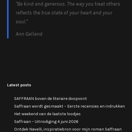
"Be kind and generous.
The way you treat others
reflects the true state of your heart and your
soul.
"
Ann Galland
Latest posts
SAFFRAAN boven de literaire doopvont
Saffraan wordt gesmaakt – Eerste recensies en indrukken
Het weekend van de laatste loodjes
Saffraan – Uitnodiging 4 juni 2026
Ontdek Navelli, inspiratiebron voor mijn roman Saffraan