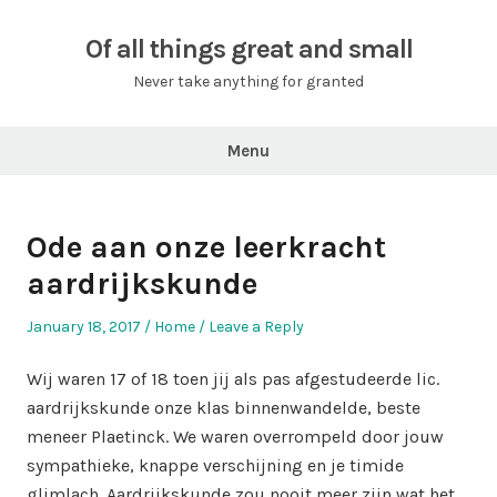
Skip
to
Of all things great and small
content
Never take anything for granted
Menu
Ode aan onze leerkracht
aardrijkskunde
Posted
Posted
January 18, 2017
Home
Leave a Reply
on
in
Wij waren 17 of 18 toen jij als pas afgestudeerde lic.
aardrijkskunde onze klas binnenwandelde, beste
meneer Plaetinck. We waren overrompeld door jouw
sympathieke, knappe verschijning en je timide
glimlach. Aardrijkskunde zou nooit meer zijn wat het