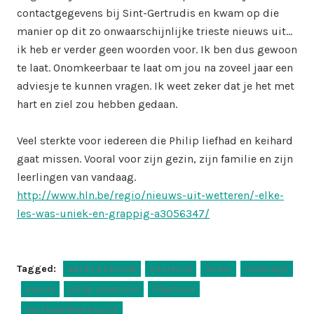
contactgegevens bij Sint-Gertrudis en kwam op die
manier op dit zo onwaarschijnlijke trieste nieuws uit…
ik heb er verder geen woorden voor. Ik ben dus gewoon
te laat. Onomkeerbaar te laat om jou na zoveel jaar een
adviesje te kunnen vragen. Ik weet zeker dat je het met
hart en ziel zou hebben gedaan.
Veel sterkte voor iedereen die
Philip
liefhad en keihard
gaat missen. Vooral voor zijn gezin, zijn familie en zijn
leerlingen van vandaag.
http://www.hln.be/regio/nieuws-uit-wetteren/-elke-
les-was-uniek-en-grappig-a3056347/
Tagged:
aardrijkskunde
interesse
leraar
onderwijs
passie
philip plaetinck
Plaetinck
voorbeeldleerkracht