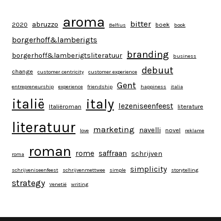
aroma
bitter
abruzzo
2020
boek
Belfius
book
borgerhoff&lamberigts
branding
borgerhoff&lamberigtsliteratuur
business
debuut
change
customer centricity
customer experience
Gent
entrepreneurship
experience
friendship
happiness
italia
italy
italië
lezeniseenfeest
Italiëroman
literature
literatuur
marketing
navelli
novel
love
reklame
roman
rome
saffraan
schrijven
roma
simplicity
schrijveniseenfeest
schrijvenmettwee
simple
storytelling
strategy
Venetië
writing