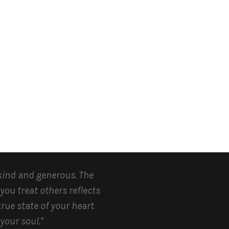
kind and generous.
The
you treat others reflects
true state of your heart
your soul.
"