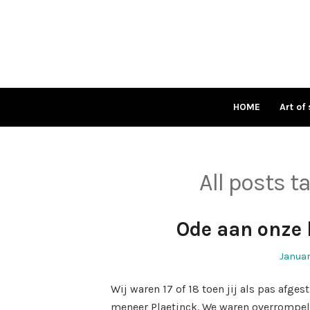
Skip
to
content
HOME
Art of 
All posts 
Ode aan onze 
Poste
Januar
on
Wij waren 17 of 18 toen jij als pas afg
meneer Plaetinck. We waren overrompel