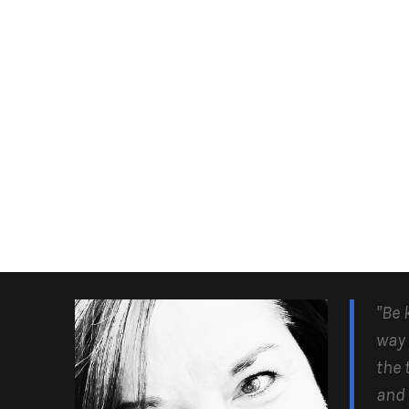
"Be 
way 
the 
and 