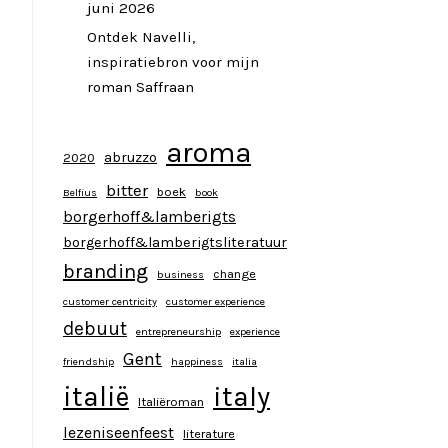
juni 2026
Ontdek Navelli,
inspiratiebron voor mijn
roman Saffraan
aroma
abruzzo
2020
bitter
boek
Belfius
book
borgerhoff&lamberigts
borgerhoff&lamberigtsliteratuur
branding
change
business
customer centricity
customer experience
debuut
entrepreneurship
experience
Gent
friendship
happiness
italia
italy
italië
Italiëroman
lezeniseenfeest
literature