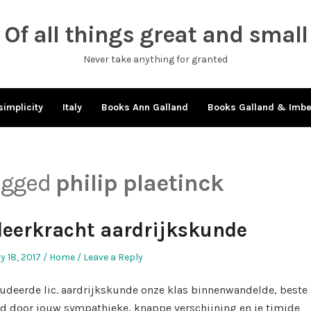
Of all things great and small
Never take anything for granted
simplicity
Italy
Books Ann Galland
Books Galland & Imb
tagged
philip plaetinck
leerkracht aardrijkskunde
d
Posted
y 18, 2017
Home
Leave a Reply
in
estudeerde lic. aardrijkskunde onze klas binnenwandelde, beste
d door jouw sympathieke, knappe verschijning en je timide