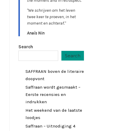
the moment and in retrospect."
"We schrijven om het leven
twee keer te proeven, in het
moment en achteraf."
Anaïs Nin
Search
Search
SAFFRAAN boven de literaire
doopvont
Saffraan wordt gesmaakt –
Eerste recensies en
indrukken
Het weekend van de laatste
loodjes
Saffraan – Uitnodiging 4