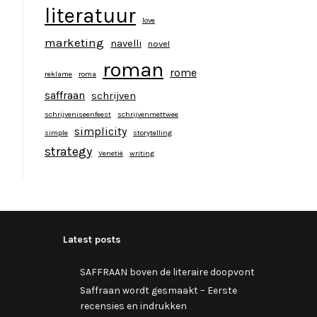
literatuur
love
marketing
navelli
novel
roman
rome
reklame
roma
saffraan
schrijven
schrijveniseenfeest
schrijvenmettwee
simplicity
simple
storytelling
strategy
Venetië
writing
Latest posts
SAFFRAAN boven de literaire doopvont
Saffraan wordt gesmaakt – Eerste
recensies en indrukken