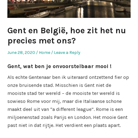
Gent en België, hoe zit het nu
precies met ons?
Posted
Posted
June 28, 2020
Home
Leave a Reply
on
in
Gent, wat ben je onvoorstelbaar mooi !
Als echte Gentenaar ben ik uiteraard ontzettend fier op
onze bruisende stad. Misschien is Gent niet de
mooiste stad ter wereld – de mooiste ter wereld is
sowieso Rome voor mij, maar die Italiaanse schone
maakt deel uit van “a different league”. Rome is een
miljoenenstad zoals Parijs en London. Het mooie Gent
past niet in dat rijtje. Het verdient een plaats apart.