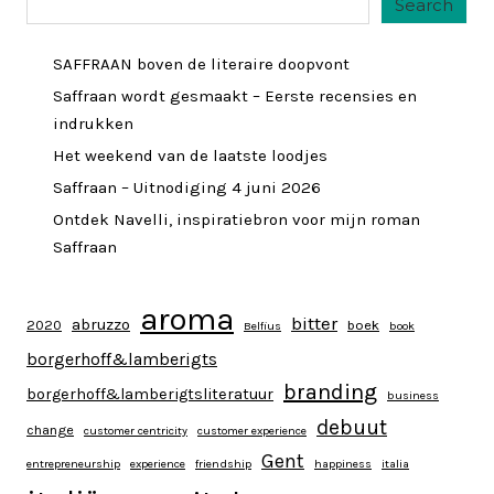
Search
SAFFRAAN boven de literaire doopvont
Saffraan wordt gesmaakt – Eerste recensies en
indrukken
Het weekend van de laatste loodjes
Saffraan – Uitnodiging 4 juni 2026
Ontdek Navelli, inspiratiebron voor mijn roman
Saffraan
aroma
bitter
abruzzo
2020
boek
Belfius
book
borgerhoff&lamberigts
branding
borgerhoff&lamberigtsliteratuur
business
debuut
change
customer centricity
customer experience
Gent
entrepreneurship
experience
friendship
happiness
italia