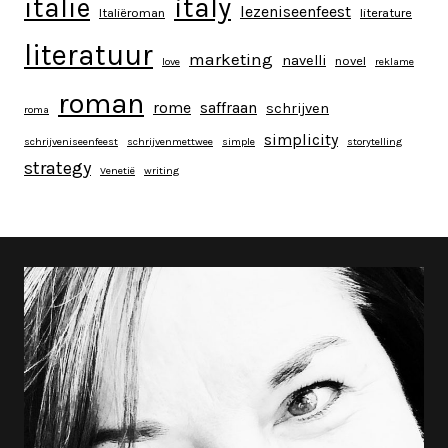
italy
italië
lezeniseenfeest
Italiëroman
literature
literatuur
marketing
navelli
novel
love
reklame
roman
rome
saffraan
schrijven
roma
simplicity
schrijveniseenfeest
schrijvenmettwee
simple
storytelling
strategy
Venetië
writing