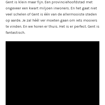
Gent is klein maar fijn. Een provinciehoofdstad met
ongeveer een kwart miljoen inwoners. En het gaat niet
veel schelen of Gent is één van de allermooiste steden
op aarde. Je zal héél ver moeten gaan om iets mooiers
te vinden. En we horen er thuis. Het is er perfect. Gent is
fantastisch.