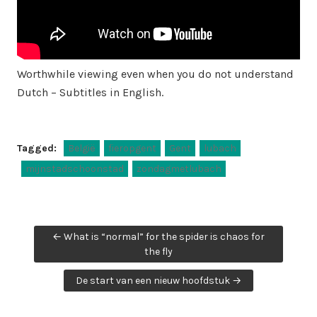
Worthwhile viewing even when you do not understand
Dutch – Subtitles in English.
Tagged:
België
fieropgent
Gent
lubach
mijnstadschoonstad
zondagmetlubach
Post
← What is “normal” for the spider is chaos for
navigation
the fly
De start van een nieuw hoofdstuk →