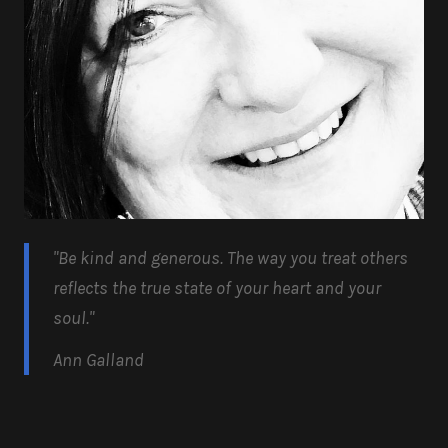
"Be kind and generous.
The way you treat others
reflects the true state of your heart and your
soul.
"
Ann Galland