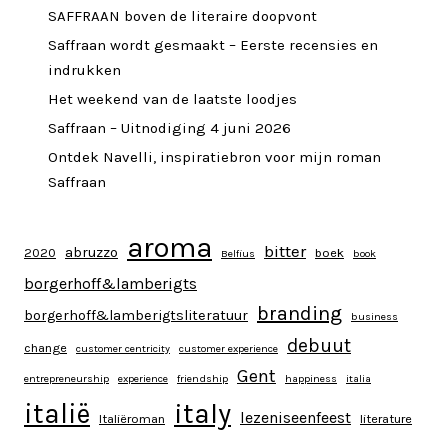
SAFFRAAN boven de literaire doopvont
Saffraan wordt gesmaakt – Eerste recensies en
indrukken
Het weekend van de laatste loodjes
Saffraan – Uitnodiging 4 juni 2026
Ontdek Navelli, inspiratiebron voor mijn roman
Saffraan
aroma
bitter
abruzzo
2020
boek
Belfius
book
borgerhoff&lamberigts
branding
borgerhoff&lamberigtsliteratuur
business
debuut
change
customer centricity
customer experience
Gent
entrepreneurship
experience
friendship
happiness
italia
italy
italië
lezeniseenfeest
Italiëroman
literature