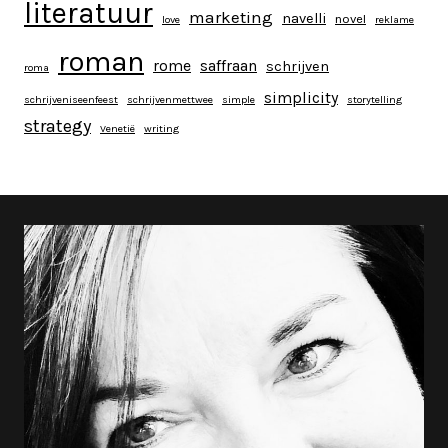
literatuur
marketing
navelli
novel
love
reklame
roman
rome
saffraan
schrijven
roma
simplicity
schrijveniseenfeest
schrijvenmettwee
simple
storytelling
strategy
Venetië
writing