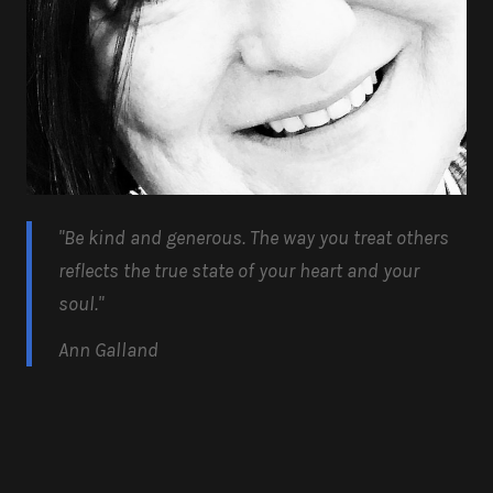
"Be kind and generous.
The way you treat others
reflects the true state of your heart and your
soul.
"
Ann Galland