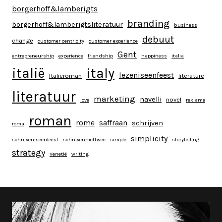
borgerhoff&lamberigts
branding
borgerhoff&lamberigtsliteratuur
business
debuut
change
customer centricity
customer experience
Gent
entrepreneurship
experience
friendship
happiness
italia
italy
italië
lezeniseenfeest
Italiëroman
literature
literatuur
marketing
navelli
novel
love
reklame
roman
rome
saffraan
schrijven
roma
simplicity
schrijveniseenfeest
schrijvenmettwee
simple
storytelling
strategy
Venetië
writing