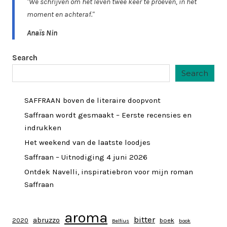
"We schrijven om het leven twee keer te proeven, in het
moment en achteraf."
Anaïs Nin
Search
Search
SAFFRAAN boven de literaire doopvont
Saffraan wordt gesmaakt – Eerste recensies en
indrukken
Het weekend van de laatste loodjes
Saffraan – Uitnodiging 4 juni 2026
Ontdek Navelli, inspiratiebron voor mijn roman
Saffraan
aroma
bitter
abruzzo
2020
boek
Belfius
book