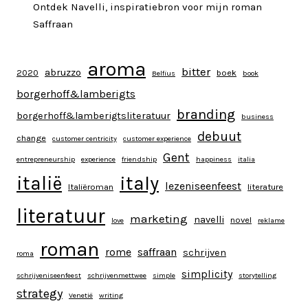
Ontdek Navelli, inspiratiebron voor mijn roman
Saffraan
aroma
bitter
abruzzo
2020
boek
Belfius
book
borgerhoff&lamberigts
branding
borgerhoff&lamberigtsliteratuur
business
debuut
change
customer centricity
customer experience
Gent
entrepreneurship
experience
friendship
happiness
italia
italy
italië
lezeniseenfeest
Italiëroman
literature
literatuur
marketing
navelli
novel
love
reklame
roman
rome
saffraan
schrijven
roma
simplicity
schrijveniseenfeest
schrijvenmettwee
simple
storytelling
strategy
Venetië
writing