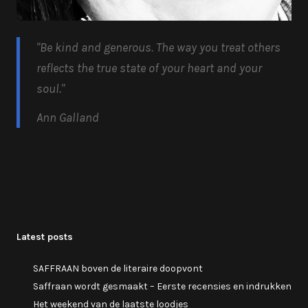
"Be kind and generous.
The way you treat others
reflects the true state of your heart and your
soul.
"
Ann Galland
Latest posts
SAFFRAAN boven de literaire doopvont
Saffraan wordt gesmaakt – Eerste recensies en indrukken
Het weekend van de laatste loodjes