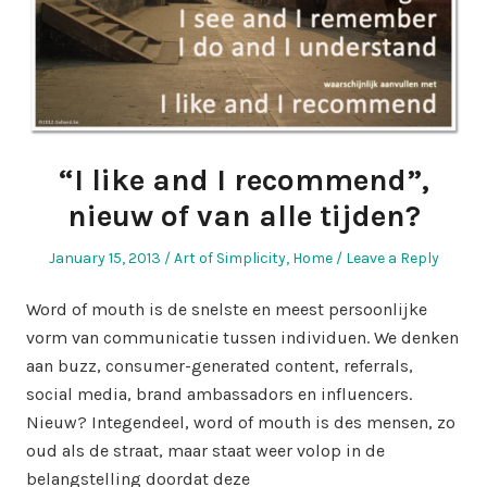
“I like and I recommend”,
nieuw of van alle tijden?
Posted
Posted
January 15, 2013
Art of Simplicity
,
Home
Leave a Reply
on
in
Word of mouth is de snelste en meest persoonlijke
vorm van communicatie tussen individuen. We denken
aan buzz, consumer-generated content, referrals,
social media, brand ambassadors en influencers.
Nieuw? Integendeel, word of mouth is des mensen, zo
oud als de straat, maar staat weer volop in de
belangstelling doordat deze