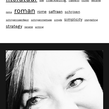
navelli
novel
love
reklame
roman
rome
saffraan
schrijven
roma
simplicity
schrijveniseenfeest
schrijvenmettwee
simple
storytelling
strategy
Venetië
writing