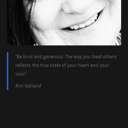
"Be kind and generous.
The way you treat others
reflects the true state of your heart and your
soul.
"
Ann Galland