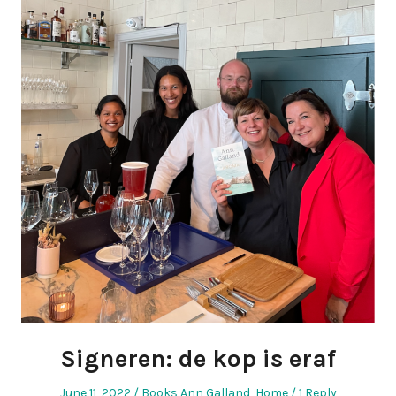
Signeren: de kop is eraf
Posted
Posted
June 11, 2022
Books Ann Galland
,
Home
1 Reply