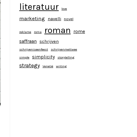
literatuur
love
marketing
navelli
novel
roman
rome
reklame
roma
saffraan
schrijven
schrijveniseenfeest
schrijvenmettwee
simplicity
simple
storytelling
strategy
Venetië
writing