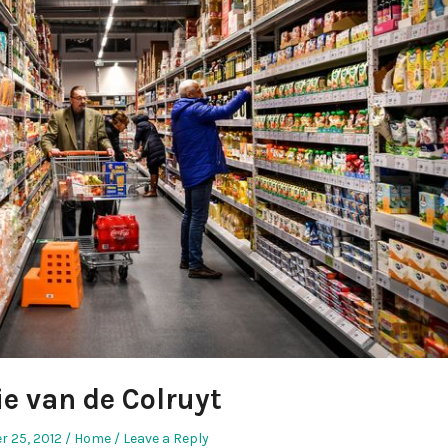
e van de Colruyt
Posted
r 25, 2012
Home
Leave a Reply