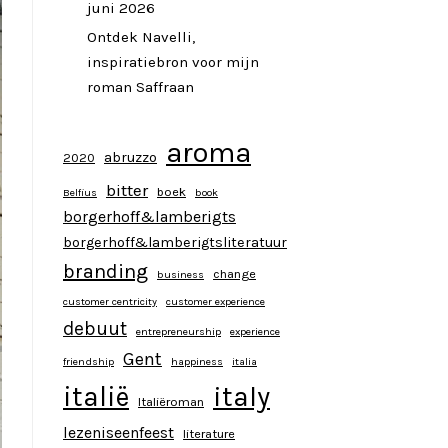
juni 2026
Ontdek Navelli,
inspiratiebron voor mijn
roman Saffraan
aroma
abruzzo
2020
bitter
boek
Belfius
book
borgerhoff&lamberigts
borgerhoff&lamberigtsliteratuur
branding
change
business
customer centricity
customer experience
debuut
entrepreneurship
experience
Gent
friendship
happiness
italia
italy
italië
Italiëroman
lezeniseenfeest
literature