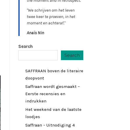
the moment and in retrospect."
"We schrijven om het leven
twee keer te proeven, in het
moment en achteraf."
Anaïs Nin
Search
Search
SAFFRAAN boven de literaire
doopvont
Saffraan wordt gesmaakt –
Eerste recensies en
indrukken
Het weekend van de laatste
loodjes
Saffraan – Uitnodiging 4