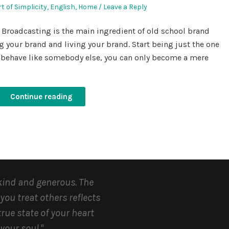
osted
rt of Simplicity
,
English
,
Home
Leave a Reply
 Broadcasting is the main ingredient of old school brand
g your brand and living your brand. Start being just the one
g to behave like somebody else, you can only become a mere
Continue reading
kind and generous.
The
you treat others reflects
true state of your heart
your soul.
"