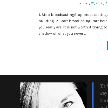
Posted
P
January 12, 2012
A
on
in
1. Stop broadcastingStop broadcasting,
building. 2. Start brand beingStart bein
you really are. It is not worth it tryin
shadow of what you never…
"Be 
way 
the 
and 