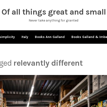
Of all things great and small
Never take anything for granted
simplicity
Italy
Books Ann Galland
Books Galland & Imb
gged
relevantly different