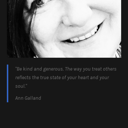
"Be kind and generous.
The way you treat others
reflects the true state of your heart and your
soul.
"
Ann Galland