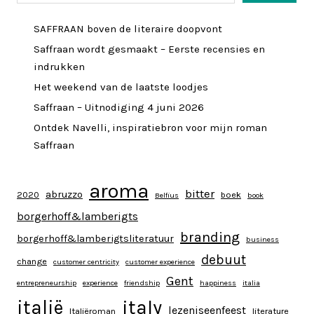
SAFFRAAN boven de literaire doopvont
Saffraan wordt gesmaakt – Eerste recensies en
indrukken
Het weekend van de laatste loodjes
Saffraan – Uitnodiging 4 juni 2026
Ontdek Navelli, inspiratiebron voor mijn roman
Saffraan
aroma
bitter
abruzzo
2020
boek
Belfius
book
borgerhoff&lamberigts
branding
borgerhoff&lamberigtsliteratuur
business
debuut
change
customer centricity
customer experience
Gent
entrepreneurship
experience
friendship
happiness
italia
italy
italië
lezeniseenfeest
Italiëroman
literature