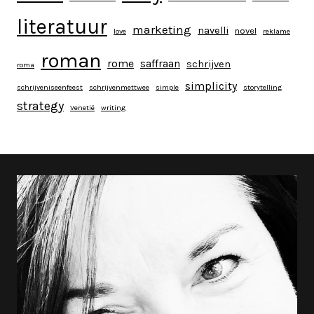
literatuur
marketing
navelli
novel
love
reklame
roman
rome
saffraan
schrijven
roma
simplicity
schrijveniseenfeest
schrijvenmettwee
simple
storytelling
strategy
Venetië
writing