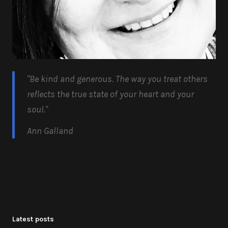
"Be kind and generous.
The way you treat others
reflects the true state of your heart and your
soul.
"
Ann Galland
Latest posts