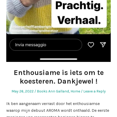
Enthousiame is iets om te
koesteren. Dankjewel !
Posted
Posted
May 26, 2022
Books Ann Galland
,
Home
Leave a Reply
on
in
Ik ben aangenaam verrast door het enthousiamse
waarop mijn debuut AROMA wordt onthaald. De eerste