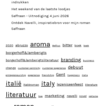
indrukken
Het weekend van de laatste loodjes
Saffraan – Uitnodiging 4 juni 2026
Ontdek Navelli, inspiratiebron voor mijn roman
Saffraan
aroma
bitter
abruzzo
2020
boek
Belfius
book
borgerhoff&lamberigts
branding
borgerhoff&lamberigtsliteratuur
business
debuut
change
customer centricity
customer experience
Gent
entrepreneurship
experience
friendship
happiness
italia
italy
italië
lezeniseenfeest
Italiëroman
literature
literatuur
marketing
navelli
novel
love
reklame