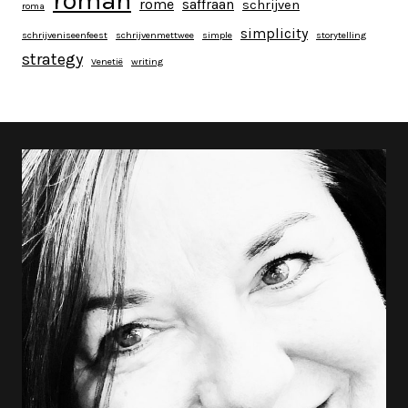
roman
rome
saffraan
schrijven
roma
simplicity
schrijveniseenfeest
schrijvenmettwee
simple
storytelling
strategy
Venetië
writing