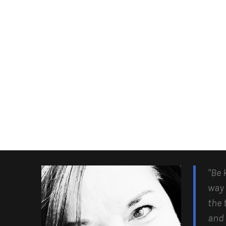
"Be 
way 
the 
and 