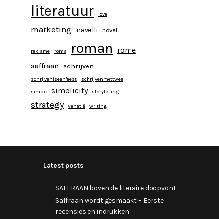
literatuur
love
marketing
navelli
novel
roman
rome
reklame
roma
saffraan
schrijven
schrijveniseenfeest
schrijvenmettwee
simplicity
simple
storytelling
strategy
Venetië
writing
Latest posts
SAFFRAAN boven de literaire doopvont
Saffraan wordt gesmaakt – Eerste
recensies en indrukken