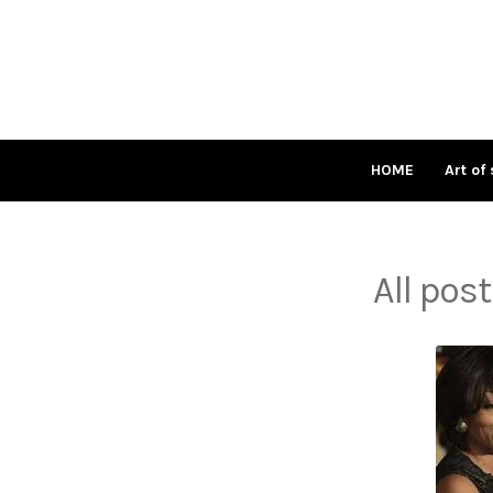
Skip
to
content
HOME
Art of 
All pos