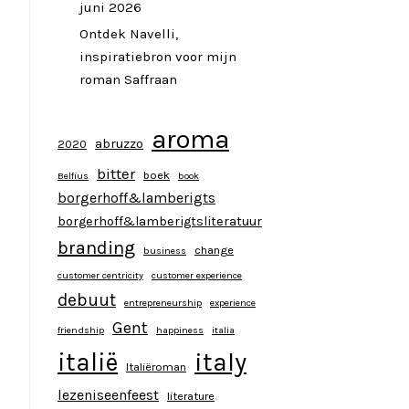
juni 2026
Ontdek Navelli,
inspiratiebron voor mijn
roman Saffraan
aroma
abruzzo
2020
bitter
boek
Belfius
book
borgerhoff&lamberigts
borgerhoff&lamberigtsliteratuur
branding
change
business
customer centricity
customer experience
debuut
entrepreneurship
experience
Gent
friendship
happiness
italia
italy
italië
Italiëroman
lezeniseenfeest
literature