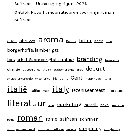
Saffraan – Uitnodiging 4 juni 2026
Ontdek Navelli, inspiratiebron voor mijn roman
Saffraan
aroma
bitter
abruzzo
2020
boek
Belfius
book
borgerhoff&lamberigts
branding
borgerhoff&lamberigtsliteratuur
business
debuut
change
customer centricity
customer experience
Gent
entrepreneurship
experience
friendship
happiness
italia
italy
italië
lezeniseenfeest
Italiëroman
literature
literatuur
marketing
navelli
novel
love
reklame
roman
rome
saffraan
schrijven
roma
simplicity
schrijveniseenfeest
schrijvenmettwee
simple
storytelling