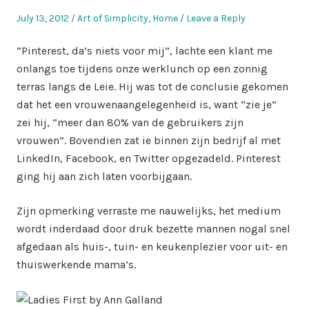
Posted
Posted
July 13, 2012
Art of Simplicity
,
Home
Leave a Reply
on
in
“Pinterest, da’s niets voor mij”, lachte een klant me
onlangs toe tijdens onze werklunch op een zonnig
terras langs de Leie. Hij was tot de conclusie gekomen
dat het een vrouwenaangelegenheid is, want “zie je”
zei hij, “meer dan 80% van de gebruikers zijn
vrouwen”. Bovendien zat ie binnen zijn bedrijf al met
LinkedIn, Facebook, en Twitter opgezadeld. Pinterest
ging hij aan zich laten voorbijgaan.
Zijn opmerking verraste me nauwelijks, het medium
wordt inderdaad door druk bezette mannen nogal snel
afgedaan als huis-, tuin- en keukenplezier voor uit- en
thuiswerkende mama’s.