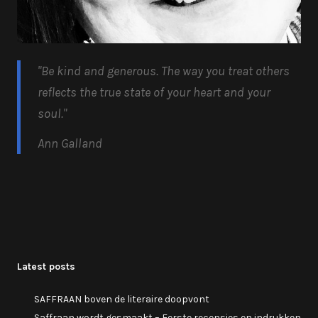
"Be kind and generous.
The way you treat others
reflects the true state of your heart and your
soul.
"
Ann Galland
Latest posts
SAFFRAAN boven de literaire doopvont
Saffraan wordt gesmaakt – Eerste recensies en indrukken