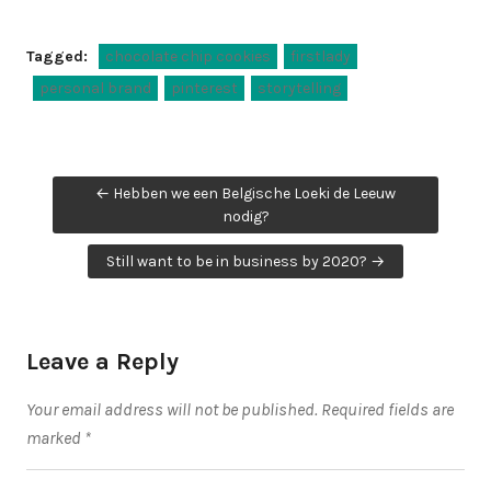
Tagged:
chocolate chip cookies
firstlady
personal brand
pinterest
storytelling
Post
← Hebben we een Belgische Loeki de Leeuw
navigation
nodig?
Still want to be in business by 2020? →
Leave a Reply
Your email address will not be published.
Required fields are
marked
*