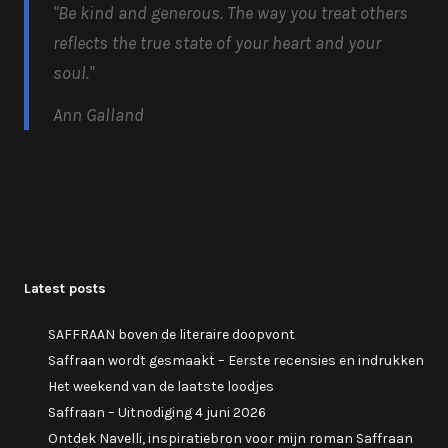
"Be kind and generous.
The way you treat others
reflects the true state of your heart and your
soul.
"
Ann Galland
Latest posts
SAFFRAAN boven de literaire doopvont
Saffraan wordt gesmaakt – Eerste recensies en indrukken
Het weekend van de laatste loodjes
Saffraan – Uitnodiging 4 juni 2026
Ontdek Navelli, inspiratiebron voor mijn roman Saffraan