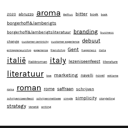
aroma
bitter
abruzzo
2020
boek
Belfius
book
borgerhoff&lamberigts
branding
borgerhoff&lamberigtsliteratuur
business
debuut
change
customer centricity
customer experience
Gent
entrepreneurship
experience
friendship
happiness
italia
italy
italië
lezeniseenfeest
Italiëroman
literature
literatuur
marketing
navelli
novel
love
reklame
roman
rome
saffraan
schrijven
roma
simplicity
schrijveniseenfeest
schrijvenmettwee
simple
storytelling
strategy
Venetië
writing