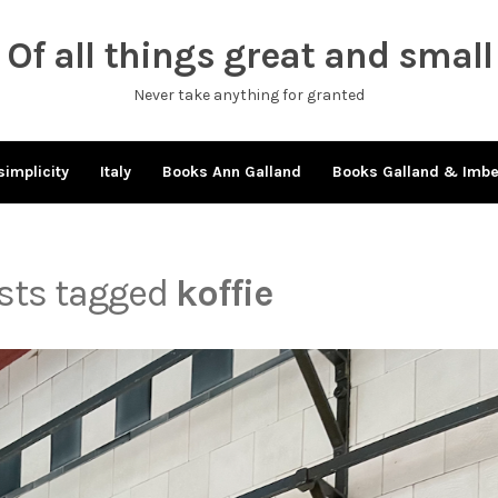
Of all things great and small
Never take anything for granted
simplicity
Italy
Books Ann Galland
Books Galland & Imb
osts tagged
koffie