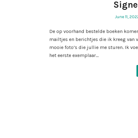
Signe
Posted
June 11, 202
on
De op voorhand bestelde boeken komen ov
mailtjes en berichtjes die ik kreeg van 
mooie foto’s die jullie me sturen. Ik v
het eerste exemplaar…