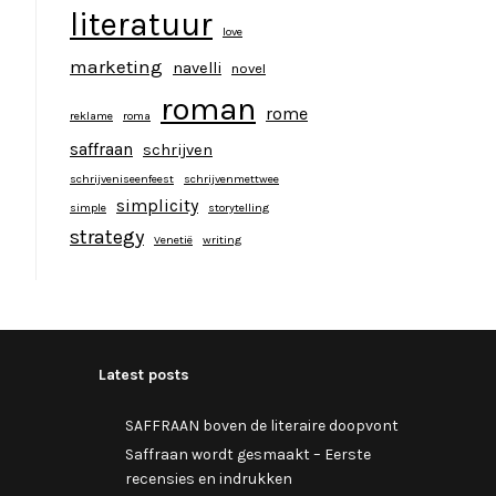
literatuur
love
marketing
navelli
novel
roman
rome
reklame
roma
saffraan
schrijven
schrijveniseenfeest
schrijvenmettwee
simplicity
simple
storytelling
strategy
Venetië
writing
Latest posts
SAFFRAAN boven de literaire doopvont
Saffraan wordt gesmaakt – Eerste
recensies en indrukken