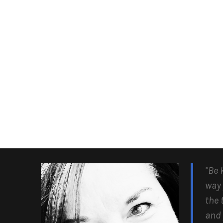
"Be 
way 
the 
and 