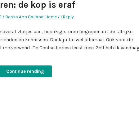
ren: de kop is eraf
Posted
2
Books Ann Galland
,
Home
1 Reply
in
eral vlotjes aan, heb ik gisteren begrepen uit de talrijke
vrienden en kennissen. Dank jullie wel allemaal. Ook voor de
oel me verwend. De Gentse horeca leest mee. Zelf heb ik vandaa
Continue reading