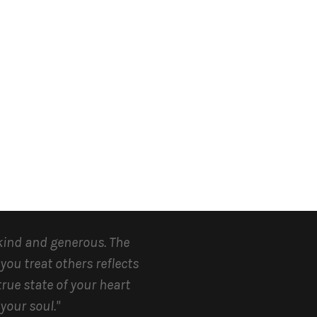
kind and generous.
The
you treat others reflects
true state of your heart
your soul.
"