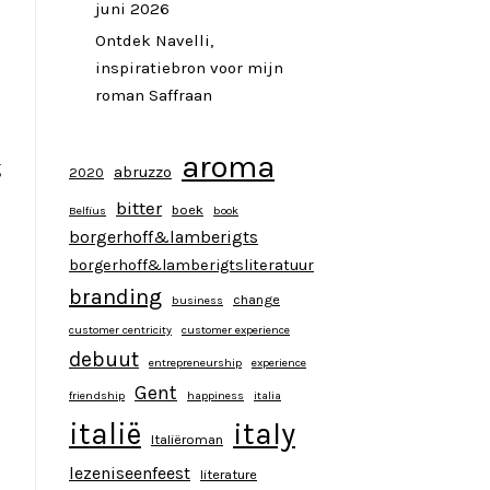
juni 2026
Ontdek Navelli,
inspiratiebron voor mijn
roman Saffraan
aroma
g
abruzzo
2020
bitter
boek
Belfius
book
borgerhoff&lamberigts
borgerhoff&lamberigtsliteratuur
branding
change
business
customer centricity
customer experience
debuut
entrepreneurship
experience
Gent
friendship
happiness
italia
italy
italië
Italiëroman
lezeniseenfeest
literature