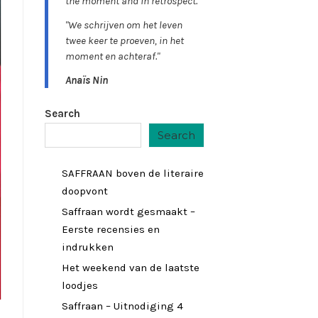
the moment and in retrospect."
"We schrijven om het leven
twee keer te proeven, in het
moment en achteraf."
Anaïs Nin
Search
Search
SAFFRAAN boven de literaire
doopvont
Saffraan wordt gesmaakt –
Eerste recensies en
indrukken
Het weekend van de laatste
loodjes
Saffraan – Uitnodiging 4