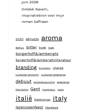
juni 2026
Ontdek Navelli,
inspiratiebron voor mijn
roman Saffraan
aroma
abruzzo
2020
bitter
boek
Belfius
book
borgerhoff&lamberigts
borgerhoff&lamberigtsliteratuur
branding
change
business
customer centricity
customer experience
debuut
entrepreneurship
experience
Gent
friendship
happiness
italia
italy
italië
Italiëroman
lezeniseenfeest
literature