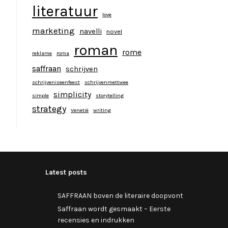
literatuur
love
marketing
navelli
novel
roman
rome
reklame
roma
saffraan
schrijven
schrijveniseenfeest
schrijvenmettwee
simplicity
simple
storytelling
strategy
Venetië
writing
Latest posts
SAFFRAAN boven de literaire doopvont
Saffraan wordt gesmaakt – Eerste
recensies en indrukken