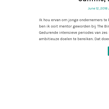
Posted
June 12, 2018
on
Ik hou ervan om jonge ondernemers te b
ben ik ooit mentor geworden bij The Bi
Gedurende intensieve periodes van ze
ambitieuze doelen te bereiken. Dat doe