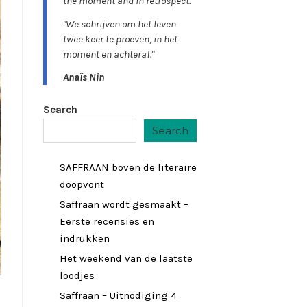
the moment and in retrospect."
"We schrijven om het leven
twee keer te proeven, in het
moment en achteraf."
Anaïs Nin
Search
Search
SAFFRAAN boven de literaire
doopvont
Saffraan wordt gesmaakt –
Eerste recensies en
indrukken
Het weekend van de laatste
loodjes
Saffraan – Uitnodiging 4