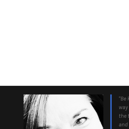
"Be 
way 
the 
and 