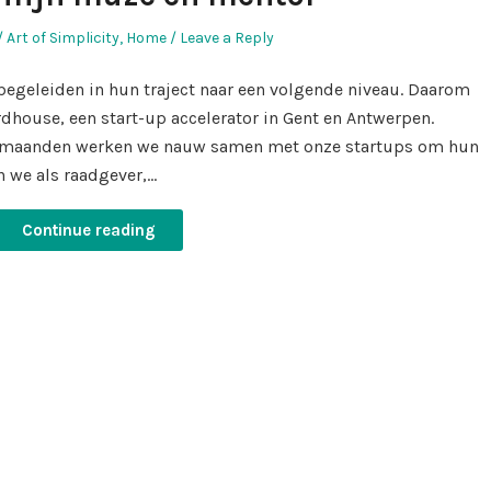
Posted
Art of Simplicity
,
Home
Leave a Reply
in
egeleiden in hun traject naar een volgende niveau. Daarom
rdhouse, een start-up accelerator in Gent en Antwerpen.
s maanden werken we nauw samen met onze startups om hun
n we als raadgever,…
Continue reading