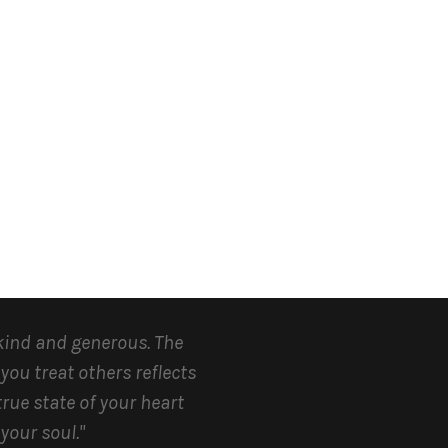
kind and generous.
The
you treat others reflects
true state of your heart
your soul.
"