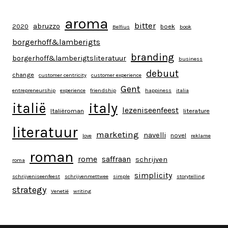
aroma
bitter
abruzzo
2020
boek
Belfius
book
borgerhoff&lamberigts
branding
borgerhoff&lamberigtsliteratuur
business
debuut
change
customer centricity
customer experience
Gent
entrepreneurship
experience
friendship
happiness
italia
italy
italië
lezeniseenfeest
Italiëroman
literature
literatuur
marketing
navelli
novel
love
reklame
roman
rome
saffraan
schrijven
roma
simplicity
schrijveniseenfeest
schrijvenmettwee
simple
storytelling
strategy
Venetië
writing