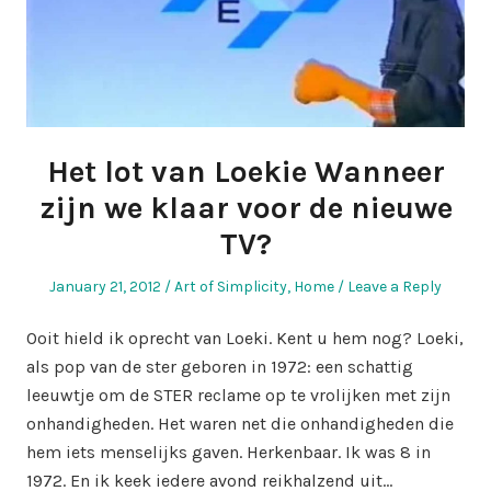
Het lot van Loekie Wanneer
zijn we klaar voor de nieuwe
TV?
Posted
Posted
January 21, 2012
Art of Simplicity
,
Home
Leave a Reply
on
in
Ooit hield ik oprecht van Loeki. Kent u hem nog? Loeki,
als pop van de ster geboren in 1972: een schattig
leeuwtje om de STER reclame op te vrolijken met zijn
onhandigheden. Het waren net die onhandigheden die
hem iets menselijks gaven. Herkenbaar. Ik was 8 in
1972. En ik keek iedere avond reikhalzend uit…