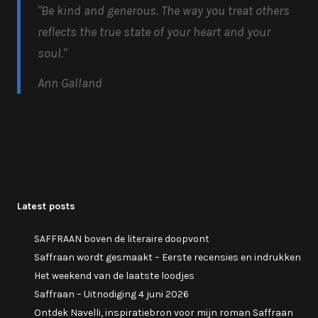
"Be kind and generous.
The way you treat others
reflects the true state of your heart and your
soul.
"
Ann Galland
Latest posts
SAFFRAAN boven de literaire doopvont
Saffraan wordt gesmaakt – Eerste recensies en indrukken
Het weekend van de laatste loodjes
Saffraan – Uitnodiging 4 juni 2026
Ontdek Navelli, inspiratiebron voor mijn roman Saffraan