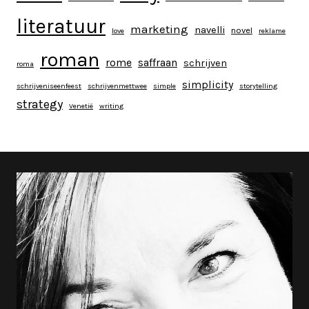
literatuur
marketing
navelli
novel
love
reklame
roman
rome
saffraan
schrijven
roma
simplicity
schrijveniseenfeest
schrijvenmettwee
simple
storytelling
strategy
Venetië
writing