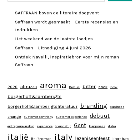
SAFFRAAN boven de literaire doopvont
Saffraan wordt gesmaakt – Eerste recensies en
indrukken
Het weekend van de laatste loodjes
Saffraan – Uitnodiging 4 juni 2026
Ontdek Navelli, inspiratiebron voor mijn roman
Saffraan
aroma
bitter
abruzzo
2020
boek
Belfius
book
borgerhoff&lamberigts
branding
borgerhoff&lamberigtsliteratuur
business
debuut
change
customer centricity
customer experience
Gent
entrepreneurship
experience
friendship
happiness
italia
italy
italië
lezeniseenfeest
Italiëroman
literature