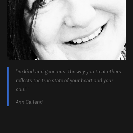
"Be kind and generous.
The way you treat others
reflects the true state of your heart and your
soul.
"
Ann Galland