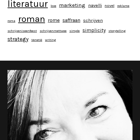
literatuur
marketing
navelli
novel
love
reklame
roman
rome
saffraan
schrijven
roma
simplicity
schrijveniseenfeest
schrijvenmettwee
simple
storytelling
strategy
Venetië
writing