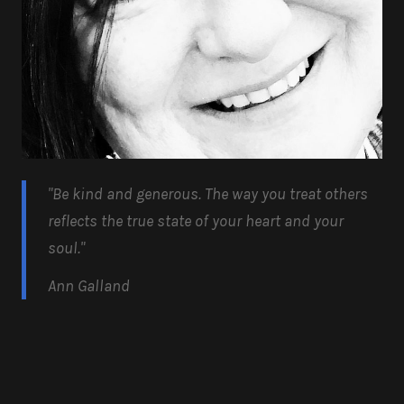
"Be kind and generous.
The way you treat others
reflects the true state of your heart and your
soul.
"
Ann Galland