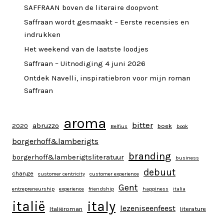
SAFFRAAN boven de literaire doopvont
Saffraan wordt gesmaakt – Eerste recensies en
indrukken
Het weekend van de laatste loodjes
Saffraan – Uitnodiging 4 juni 2026
Ontdek Navelli, inspiratiebron voor mijn roman
Saffraan
aroma
bitter
abruzzo
2020
boek
Belfius
book
borgerhoff&lamberigts
branding
borgerhoff&lamberigtsliteratuur
business
debuut
change
customer centricity
customer experience
Gent
entrepreneurship
experience
friendship
happiness
italia
italy
italië
lezeniseenfeest
Italiëroman
literature