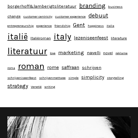
branding
borgerhoff&lamberigtsliteratuur
business
debuut
change
customer centricity
customer experience
Gent
entrepreneurship
experience
friendship
happiness
italia
italy
italië
lezeniseenfeest
Italiëroman
literature
literatuur
marketing
navelli
novel
love
reklame
roman
rome
saffraan
schrijven
roma
simplicity
schrijveniseenfeest
schrijvenmettwee
simple
storytelling
strategy
Venetië
writing