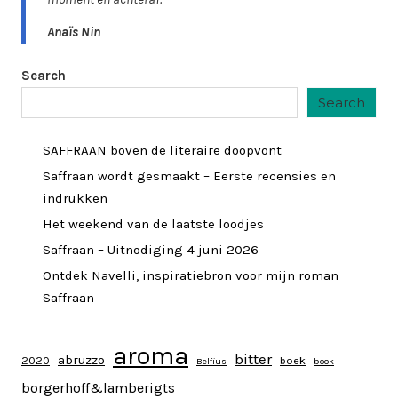
Anaïs Nin
Search
Search
SAFFRAAN boven de literaire doopvont
Saffraan wordt gesmaakt – Eerste recensies en
indrukken
Het weekend van de laatste loodjes
Saffraan – Uitnodiging 4 juni 2026
Ontdek Navelli, inspiratiebron voor mijn roman
Saffraan
aroma
bitter
abruzzo
2020
boek
Belfius
book
borgerhoff&lamberigts