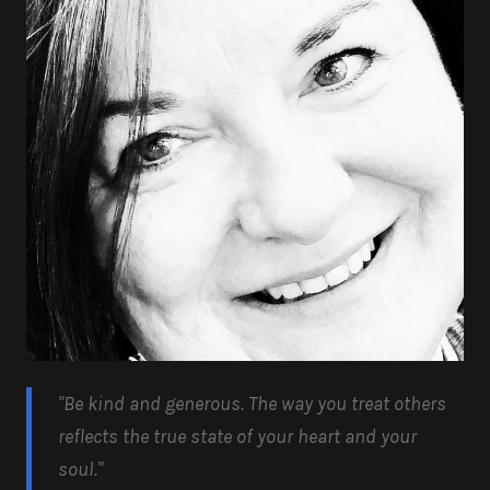
"Be kind and generous.
The way you treat others
reflects the true state of your heart and your
soul.
"