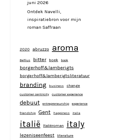
juni 2026
Ontdek Navelli,
inspiratiebron voor mijn
roman Saffraan
aroma
abruzzo
2020
bitter
boek
Belfius
book
borgerhoff&lamberigts
borgerhoff&lamberigtsliteratuur
branding
change
business
customer centricity
customer experience
debuut
entrepreneurship
experience
Gent
friendship
happiness
italia
italy
italië
Italiëroman
lezeniseenfeest
literature