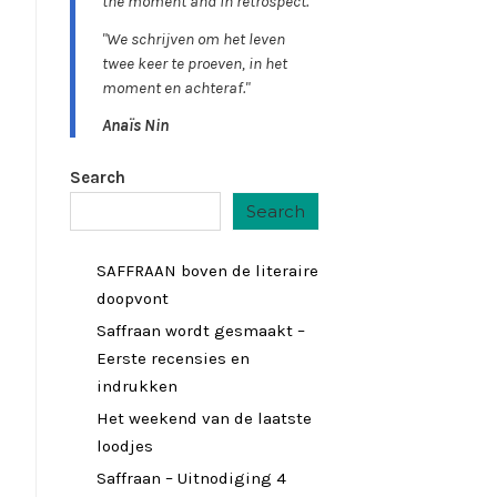
the moment and in retrospect."
"We schrijven om het leven
twee keer te proeven, in het
moment en achteraf."
Anaïs Nin
Search
Search
SAFFRAAN boven de literaire
doopvont
Saffraan wordt gesmaakt –
Eerste recensies en
indrukken
Het weekend van de laatste
loodjes
Saffraan – Uitnodiging 4