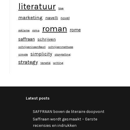
literatuur
love
marketing
navelli
novel
roman
rome
reklame
roma
saffraan
schrijven
schrijveniseenfeest
schrijvenmettwee
simplicity
simple
storytelling
strategy
Venetië
writing
Latest posts
SAFFRAAN boven de literaire doopvont
Saffraan wordt gesmaakt – Eerste
recensies en indrukken