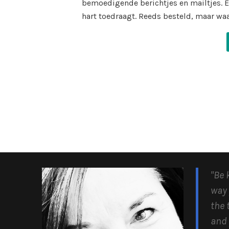
bemoedigende berichtjes en mailtjes. 
hart toedraagt. Reeds besteld, maar waa
"Be 
way 
the 
and 