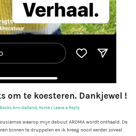
s om te koesteren. Dankjewel !
Posted
Books Ann Galland
,
Home
Leave a Reply
in
thousiamse waarop mijn debuut AROMA wordt onthaald. De
en binnen te druppelen en ik kreeg nooit eerder zoveel