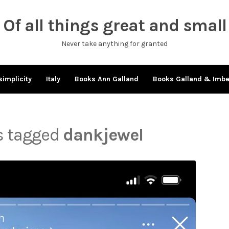
Of all things great and small
Never take anything for granted
simplicity
Italy
Books Ann Galland
Books Galland & Imb
ts tagged
dankjewel