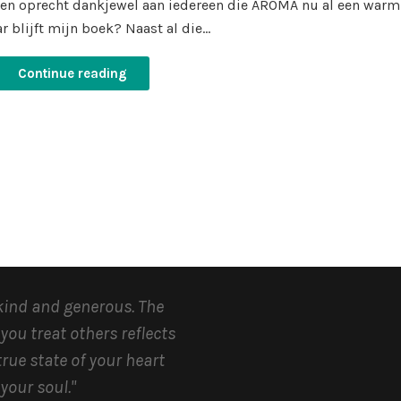
Een oprecht dankjewel aan iedereen die AROMA nu al een warm
r blijft mijn boek? Naast al die…
Continue reading
kind and generous.
The
you treat others reflects
true state of your heart
your soul.
"