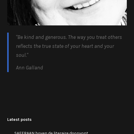
"Be kind and generous.
The way you treat others
reflects the true state of your heart and your
soul.
"
Ann Galland
Latest posts
SAFFRAAN boven de literaire doopvont