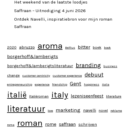
Het weekend van de laatste loodjes
Saffraan – Uitnodiging 4 juni 2026
Ontdek Navelli, inspiratiebron voor mijn roman
Saffraan
aroma
bitter
abruzzo
2020
boek
Belfius
book
borgerhoff&lamberigts
branding
borgerhoff&lamberigtsliteratuur
business
debuut
change
customer centricity
customer experience
Gent
entrepreneurship
experience
friendship
happiness
italia
italy
italië
lezeniseenfeest
Italiëroman
literature
literatuur
marketing
navelli
novel
love
reklame
roman
rome
saffraan
schrijven
roma