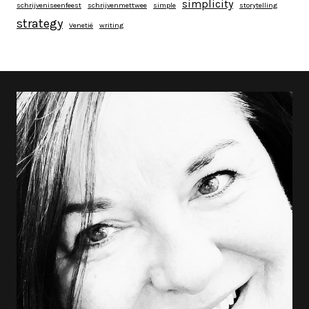
simplicity
schrijveniseenfeest
schrijvenmettwee
simple
storytelling
strategy
Venetië
writing