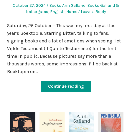
Posted
Posted
October 27, 2024
Books Ann Galland
,
Books Galland &
on
in
Imbergamo
,
English
,
Home
Leave a Reply
Saturday, 26 October – This was my first day at this
year’s Boektopia. Starring Bitter, talking to fans,
signing books and a lot of emotions when seeing Het
Vijfde Testament (Il Quinto Testamento) for the first
time in public. Because pictures say more than a
thousands words, some impressions: I’ll be back at
Boektopia on…
Continue reading