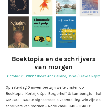
Boektopia en de schrijvers
van morgen
Posted
Posted
October 29, 2022
Books Ann Galland
,
Home
Leave a Reply
on
in
Op zaterdag 5 november zijn we te vinden op
Boektopia, Kortrijk Xpo. Borgerhoff & Lamberigts – hal
615u00 – 16u30: signeersessie Voorstelling Wie zijn de
schrijvers van morgen – Rode Zaal16u45 – 18u00: