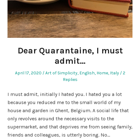
Dear Quarantaine, I must
admit…
Posted
Posted
April 17, 2020
Art of Simplicity
,
English
,
Home
,
Italy
2
on
in
Replies
I must admit, initially I hated you. I hated you a lot
because you reduced me to the small world of my
house and garden in Ghent, Belgium. A social life that
only revolves around the necessary visits to the
supermarket, and that deprives me from seeing family,
friends and colleagues, is utterly boring. No…