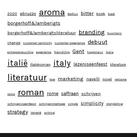
aroma
bitter
abruzzo
2020
boek
Belfius
book
borgerhoff&lamberigts
branding
borgerhoff&lamberigtsliteratuur
business
debuut
change
customer centricity
customer experience
Gent
entrepreneurship
experience
friendship
happiness
italia
italy
italië
lezeniseenfeest
Italiëroman
literature
literatuur
marketing
navelli
novel
love
reklame
roman
rome
saffraan
schrijven
roma
simplicity
schrijveniseenfeest
schrijvenmettwee
simple
storytelling
strategy
Venetië
writing