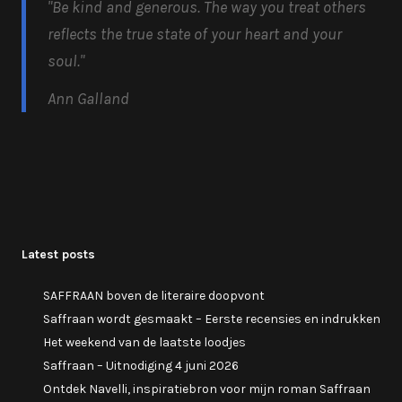
"Be kind and generous.
The way you treat others
reflects the true state of your heart and your
soul.
"
Ann Galland
Latest posts
SAFFRAAN boven de literaire doopvont
Saffraan wordt gesmaakt – Eerste recensies en indrukken
Het weekend van de laatste loodjes
Saffraan – Uitnodiging 4 juni 2026
Ontdek Navelli, inspiratiebron voor mijn roman Saffraan