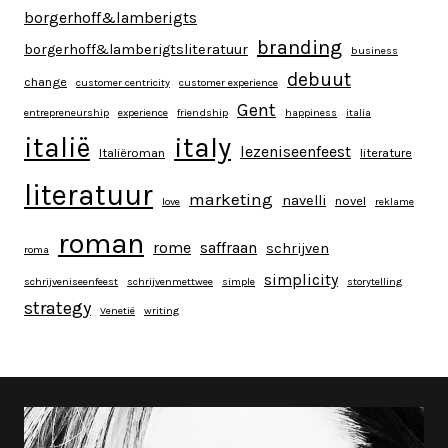
borgerhoff&lamberigts
branding
borgerhoff&lamberigtsliteratuur
business
debuut
change
customer centricity
customer experience
Gent
entrepreneurship
experience
friendship
happiness
italia
italy
italië
lezeniseenfeest
Italiëroman
literature
literatuur
marketing
navelli
novel
love
reklame
roman
rome
saffraan
schrijven
roma
simplicity
schrijveniseenfeest
schrijvenmettwee
simple
storytelling
strategy
Venetië
writing