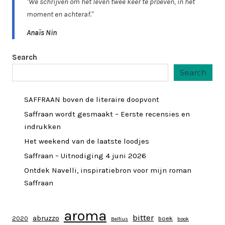
"We schrijven om het leven twee keer te proeven, in het
moment en achteraf."
Anaïs Nin
Search
Search
SAFFRAAN boven de literaire doopvont
Saffraan wordt gesmaakt – Eerste recensies en
indrukken
Het weekend van de laatste loodjes
Saffraan – Uitnodiging 4 juni 2026
Ontdek Navelli, inspiratiebron voor mijn roman
Saffraan
aroma
bitter
abruzzo
2020
boek
Belfius
book