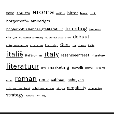
aroma
bitter
abruzzo
2020
boek
Belfius
book
borgerhoff&lamberigts
branding
borgerhoff&lamberigtsliteratuur
business
debuut
change
customer centricity
customer experience
Gent
entrepreneurship
experience
friendship
happiness
italia
italy
italië
lezeniseenfeest
Italiëroman
literature
literatuur
marketing
navelli
novel
love
reklame
roman
rome
saffraan
schrijven
roma
simplicity
schrijveniseenfeest
schrijvenmettwee
simple
storytelling
strategy
Venetië
writing