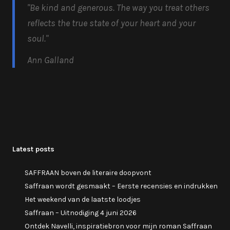
"Be kind and generous.
The way you treat others
reflects the true state of your heart and your
soul.
"
Ann Galland
Latest posts
SAFFRAAN boven de literaire doopvont
Saffraan wordt gesmaakt – Eerste recensies en indrukken
Het weekend van de laatste loodjes
Saffraan – Uitnodiging 4 juni 2026
Ontdek Navelli, inspiratiebron voor mijn roman Saffraan