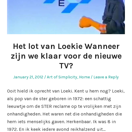
Het lot van Loekie Wanneer
zijn we klaar voor de nieuwe
TV?
Posted
Posted
January 21, 2012
Art of Simplicity
,
Home
Leave a Reply
on
in
Ooit hield ik oprecht van Loeki. Kent u hem nog? Loeki,
als pop van de ster geboren in 1972: een schattig
leeuwtje om de STER reclame op te vrolijken met zijn
onhandigheden. Het waren net die onhandigheden die
hem iets menselijks gaven. Herkenbaar. Ik was 8 in
1972. En ik keek iedere avond reikhalzend uit…