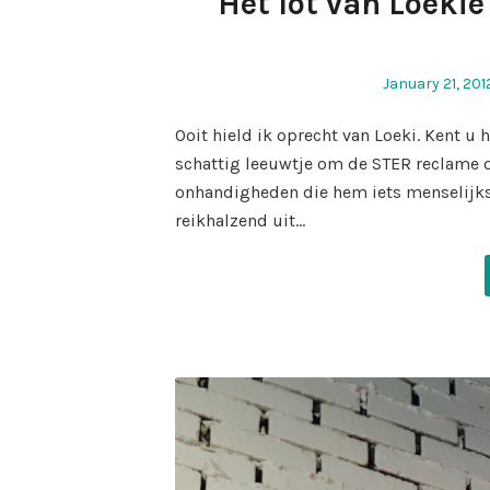
Het lot van Loekie
Posted
January 21, 201
on
Ooit hield ik oprecht van Loeki. Kent u
schattig leeuwtje om de STER reclame o
onhandigheden die hem iets menselijks 
reikhalzend uit…