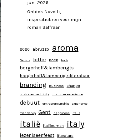
juni 2026
Ontdek Navelli,
inspiratiebron voor mijn
roman Saffraan
aroma
abruzzo
2020
bitter
boek
Belfius
book
borgerhoff&lamberigts
borgerhoff&lamberigtsliteratuur
branding
change
business
customer centricity
customer experience
debuut
entrepreneurship
experience
Gent
friendship
happiness
italia
italy
italië
Italiëroman
lezeniseenfeest
literature