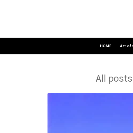
Skip
to
content
HOME
Art of 
All posts