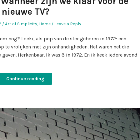
 Wanneer zijn we klaar voor de
nieuwe TV?
Posted
2
Art of Simplicity
,
Home
Leave a Reply
in
 hem nog? Loeki, als pop van de ster geboren in 1972: een
p te vrolijken met zijn onhandigheden. Het waren net die
gaven. Herkenbaar. Ik was 8 in 1972. En ik keek iedere avond
Continue reading