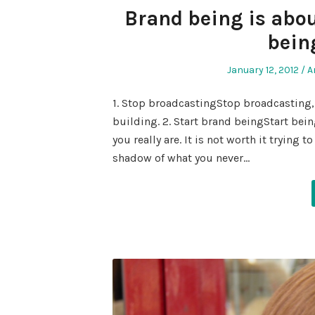
Brand being is abou
being
Posted
P
January 12, 2012
A
on
in
1. Stop broadcastingStop broadcasting,
building. 2. Start brand beingStart bein
you really are. It is not worth it tryin
shadow of what you never…