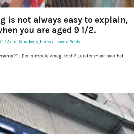
 is not always easy to explain,
when you are aged 9 1/2.
Posted
11
Art of Simplicity
,
Home
Leave a Reply
in
 mama?”… Een simpele vraag, toch? Luister maar naar het