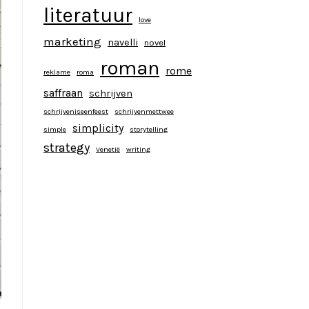
literatuur
love
marketing
navelli
novel
roman
rome
reklame
roma
saffraan
schrijven
schrijveniseenfeest
schrijvenmettwee
simplicity
simple
storytelling
strategy
Venetië
writing