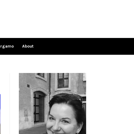
ergamo
About