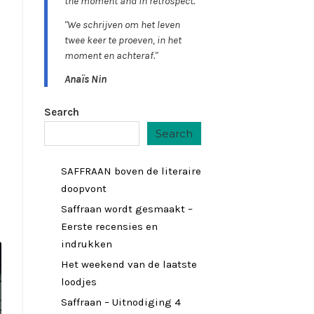
the moment and in retrospect."
"We schrijven om het leven
twee keer te proeven, in het
moment en achteraf."
Anaïs Nin
Search
Search
SAFFRAAN boven de literaire
doopvont
Saffraan wordt gesmaakt –
Eerste recensies en
indrukken
Het weekend van de laatste
loodjes
Saffraan – Uitnodiging 4