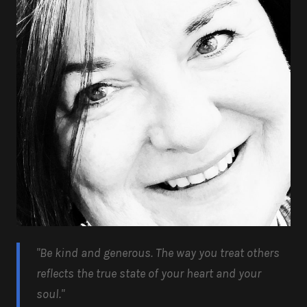
"Be kind and generous.
The way you treat others
reflects the true state of your heart and your
soul.
"