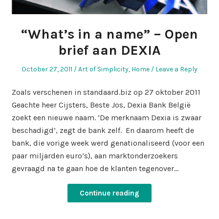
“What’s in a name” – Open
brief aan DEXIA
Posted
Posted
October 27, 2011
Art of Simplicity
,
Home
Leave a Reply
on
in
Zoals verschenen in standaard.biz op 27 oktober 2011
Geachte heer Cijsters, Beste Jos, Dexia Bank België
zoekt een nieuwe naam. ‘De merknaam Dexia is zwaar
beschadigd’, zegt de bank zelf. En daarom heeft de
bank, die vorige week werd genationaliseerd (voor een
paar miljarden euro’s), aan marktonderzoekers
gevraagd na te gaan hoe de klanten tegenover…
Continue reading