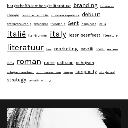
branding
borgerhoff&lamberigtsliteratuur
business
debuut
change
customer centricity
customer experience
Gent
entrepreneurship
experience
friendship
happiness
italia
italy
italië
lezeniseenfeest
Italiëroman
literature
literatuur
marketing
navelli
novel
love
reklame
roman
rome
saffraan
schrijven
roma
simplicity
schrijveniseenfeest
schrijvenmettwee
simple
storytelling
strategy
Venetië
writing