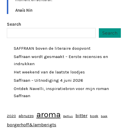
Anaïs Nin
Search
Search
SAFFRAAN boven de literaire doopvont
Saffraan wordt gesmaakt – Eerste recensies en
indrukken
Het weekend van de laatste loodjes
Saffraan – Uitnodiging 4 juni 2026
Ontdek Navelli, inspiratiebron voor mijn roman
Saffraan
aroma
bitter
abruzzo
2020
boek
Belfius
book
borgerhoff&lamberigts