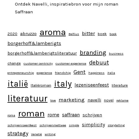
Ontdek Navelli, inspiratiebron voor mijn roman
Saffraan
aroma
bitter
abruzzo
2020
boek
Belfius
book
borgerhoff&lamberigts
branding
borgerhoff&lamberigtsliteratuur
business
debuut
change
customer centricity
customer experience
Gent
entrepreneurship
experience
friendship
happiness
italia
italy
italië
lezeniseenfeest
Italiëroman
literature
literatuur
marketing
navelli
novel
love
reklame
roman
rome
saffraan
schrijven
roma
simplicity
schrijveniseenfeest
schrijvenmettwee
simple
storytelling
strategy
Venetië
writing