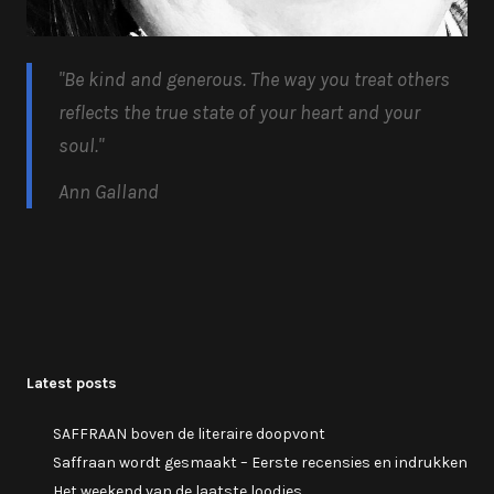
"Be kind and generous.
The way you treat others
reflects the true state of your heart and your
soul.
"
Ann Galland
Latest posts
SAFFRAAN boven de literaire doopvont
Saffraan wordt gesmaakt – Eerste recensies en indrukken
Het weekend van de laatste loodjes