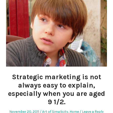
Strategic marketing is not
always easy to explain,
especially when you are aged
9 1/2.
Posted
Posted
November 20, 2011
Art of Simplicity
,
Home
Leave a Reply