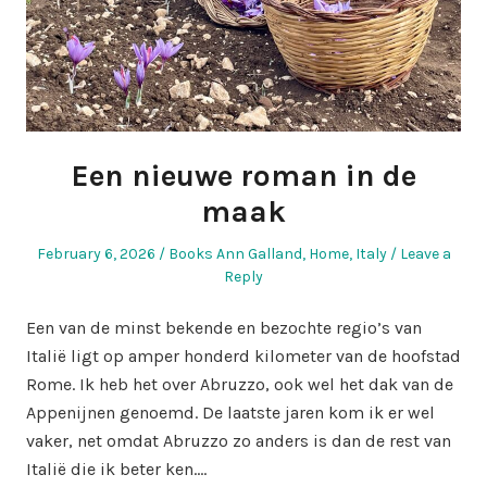
Een nieuwe roman in de
maak
Posted
Posted
February 6, 2026
Books Ann Galland
,
Home
,
Italy
Leave a
on
in
Reply
Een van de minst bekende en bezochte regio’s van
Italië ligt op amper honderd kilometer van de hoofstad
Rome. Ik heb het over Abruzzo, ook wel het dak van de
Appenijnen genoemd. De laatste jaren kom ik er wel
vaker, net omdat Abruzzo zo anders is dan de rest van
Italië die ik beter ken.…