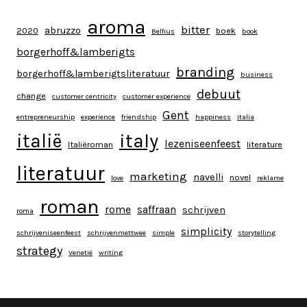
aroma
bitter
abruzzo
2020
boek
Belfius
book
borgerhoff&lamberigts
branding
borgerhoff&lamberigtsliteratuur
business
debuut
change
customer centricity
customer experience
Gent
entrepreneurship
experience
friendship
happiness
italia
italy
italië
lezeniseenfeest
Italiëroman
literature
literatuur
marketing
navelli
novel
love
reklame
roman
rome
saffraan
schrijven
roma
simplicity
schrijveniseenfeest
schrijvenmettwee
simple
storytelling
strategy
Venetië
writing