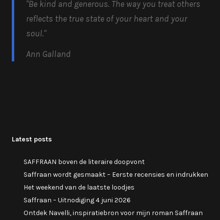
"Be kind and generous.
The way you treat others
reflects the true state of your heart and your
soul.
"
Ann Galland
Latest posts
SAFFRAAN boven de literaire doopvont
Saffraan wordt gesmaakt – Eerste recensies en indrukken
Het weekend van de laatste loodjes
Saffraan – Uitnodiging 4 juni 2026
Ontdek Navelli, inspiratiebron voor mijn roman Saffraan