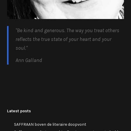
"Be kind and generous.
The way you treat others
reflects the true state of your heart and your
soul.
"
Ann Galland
Latest posts
SAFFRAAN boven de literaire doopvont