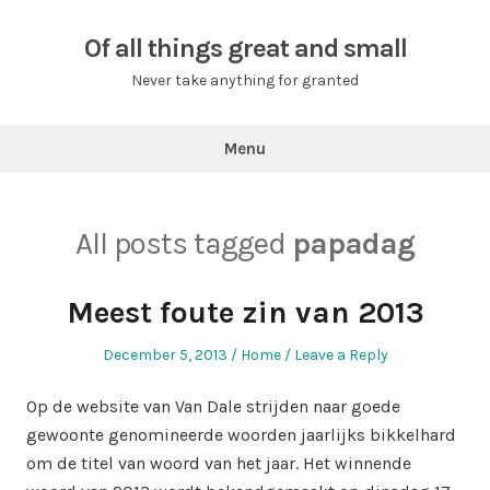
Skip
to
Of all things great and small
content
Never take anything for granted
Menu
All posts tagged
papadag
Meest foute zin van 2013
Posted
Posted
December 5, 2013
Home
Leave a Reply
on
in
Op de website van Van Dale strijden naar goede
gewoonte genomineerde woorden jaarlijks bikkelhard
om de titel van woord van het jaar. Het winnende