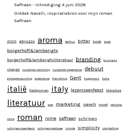
Saffraan – Uitnodiging 4 juni 2026
Ontdek Navelli, inspiratiebron voor mijn roman
Saffraan
aroma
bitter
abruzzo
2020
boek
Belfius
book
borgerhoff&lamberigts
branding
borgerhoff&lamberigtsliteratuur
business
debuut
change
customer centricity
customer experience
Gent
entrepreneurship
experience
friendship
happiness
italia
italy
italië
lezeniseenfeest
Italiëroman
literature
literatuur
marketing
navelli
novel
love
reklame
roman
rome
saffraan
schrijven
roma
simplicity
schrijveniseenfeest
schrijvenmettwee
simple
storytelling