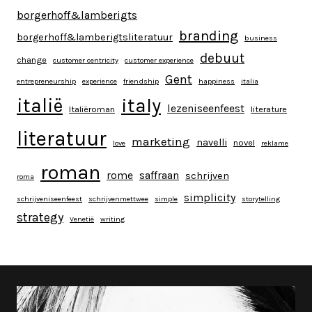
borgerhoff&lamberigts
branding
borgerhoff&lamberigtsliteratuur
business
debuut
change
customer centricity
customer experience
Gent
entrepreneurship
experience
friendship
happiness
italia
italy
italië
lezeniseenfeest
Italiëroman
literature
literatuur
marketing
navelli
novel
love
reklame
roman
rome
saffraan
schrijven
roma
simplicity
schrijveniseenfeest
schrijvenmettwee
simple
storytelling
strategy
Venetië
writing