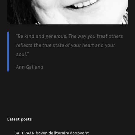
"Be kind and generous.
The way you treat others
reflects the true state of your heart and your
soul.
"
Ann Galland
Latest posts
SAFFRAAN boven de literaire doopvont