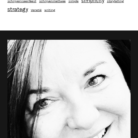
simplicity
schrijveniseenfeest
schrijvenmettwee
simple
storytelling
strategy
Venetië
writing