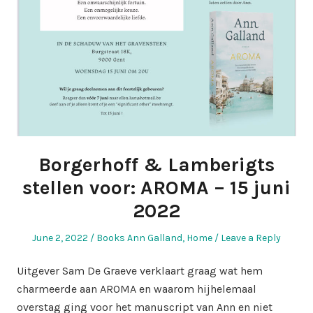
Borgerhoff & Lamberigts
stellen voor: AROMA – 15 juni
2022
Posted
Posted
June 2, 2022
Books Ann Galland
,
Home
Leave a Reply
on
in
Uitgever Sam De Graeve verklaart graag wat hem
charmeerde aan AROMA en waarom hijhelemaal
overstag ging voor het manuscript van Ann en niet