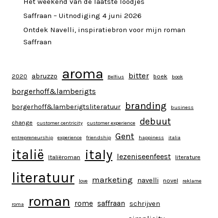
Het weekend van de laatste loodjes
Saffraan – Uitnodiging 4 juni 2026
Ontdek Navelli, inspiratiebron voor mijn roman
Saffraan
aroma
bitter
abruzzo
2020
boek
Belfius
book
borgerhoff&lamberigts
branding
borgerhoff&lamberigtsliteratuur
business
debuut
change
customer centricity
customer experience
Gent
entrepreneurship
experience
friendship
happiness
italia
italy
italië
lezeniseenfeest
Italiëroman
literature
literatuur
marketing
navelli
novel
love
reklame
roman
rome
saffraan
schrijven
roma