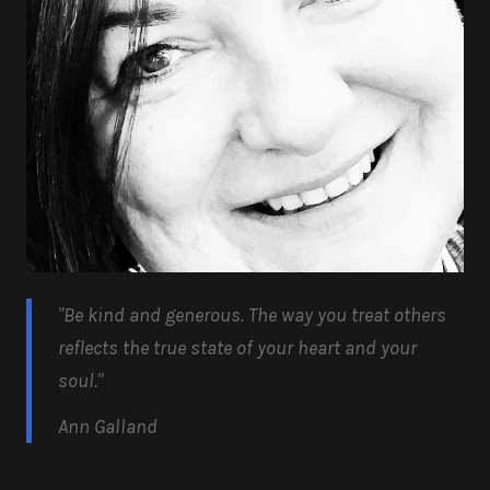
"Be kind and generous.
The way you treat others
reflects the true state of your heart and your
soul.
"
Ann Galland