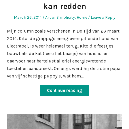
kan redden
Posted
Posted
March 26, 2014
Art of Simplicity
,
Home
Leave a Reply
on
in
Mijn column zoals verschenen in De Tijd van 26 maart
2014. Kito, de grappige energieverspillende hond van
Electrabel, is weer helemaal terug. Kito die feestjes
bouwt als de kat (lees: het baasje) van huis is, en
daarvoor naar hartelust allerlei energievretende
toestellen aanspreekt. Onlangs werd hij de trotse papa
van vijf schattige puppy’s, wat hem…
Continue reading