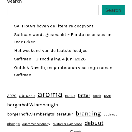
Search
Search
SAFFRAAN boven de literaire doopvont
Saffraan wordt gesmaakt – Eerste recensies en
indrukken
Het weekend van de laatste loodjes
Saffraan – Uitnodiging 4 juni 2026
Ontdek Navelli, inspiratiebron voor mijn roman
Saffraan
aroma
bitter
abruzzo
2020
boek
Belfius
book
borgerhoff&lamberigts
branding
borgerhoff&lamberigtsliteratuur
business
debuut
change
customer centricity
customer experience