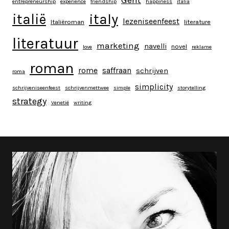
Gent
entrepreneurship
experience
friendship
happiness
italia
italy
italië
lezeniseenfeest
Italiëroman
literature
literatuur
marketing
navelli
novel
love
reklame
roman
rome
saffraan
schrijven
roma
simplicity
schrijveniseenfeest
schrijvenmettwee
simple
storytelling
strategy
Venetië
writing