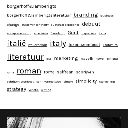
borgerhoff&lamberigts
branding
borgerhoff&lamberigtsliteratuur
business
debuut
change
customer centricity
customer experience
Gent
entrepreneurship
experience
friendship
happiness
italia
italy
italië
lezeniseenfeest
Italiëroman
literature
literatuur
marketing
navelli
novel
love
reklame
roman
rome
saffraan
schrijven
roma
simplicity
schrijveniseenfeest
schrijvenmettwee
simple
storytelling
strategy
Venetië
writing