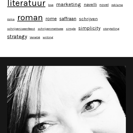
literatuur
marketing
navelli
novel
love
reklame
roman
rome
saffraan
schrijven
roma
simplicity
schrijveniseenfeest
schrijvenmettwee
simple
storytelling
strategy
Venetië
writing