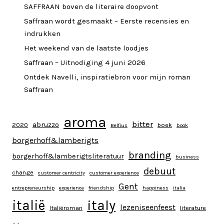
SAFFRAAN boven de literaire doopvont
Saffraan wordt gesmaakt – Eerste recensies en
indrukken
Het weekend van de laatste loodjes
Saffraan – Uitnodiging 4 juni 2026
Ontdek Navelli, inspiratiebron voor mijn roman
Saffraan
aroma
bitter
abruzzo
2020
boek
Belfius
book
borgerhoff&lamberigts
branding
borgerhoff&lamberigtsliteratuur
business
debuut
change
customer centricity
customer experience
Gent
entrepreneurship
experience
friendship
happiness
italia
italy
italië
lezeniseenfeest
Italiëroman
literature