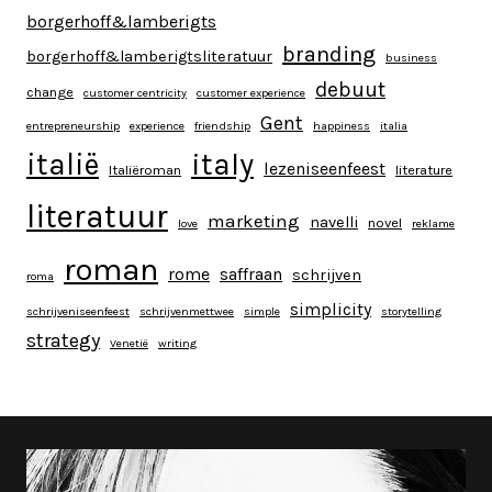
borgerhoff&lamberigts
branding
borgerhoff&lamberigtsliteratuur
business
debuut
change
customer centricity
customer experience
Gent
entrepreneurship
experience
friendship
happiness
italia
italy
italië
lezeniseenfeest
Italiëroman
literature
literatuur
marketing
navelli
novel
love
reklame
roman
rome
saffraan
schrijven
roma
simplicity
schrijveniseenfeest
schrijvenmettwee
simple
storytelling
strategy
Venetië
writing