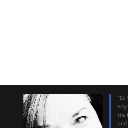
"Be 
way 
the 
and 