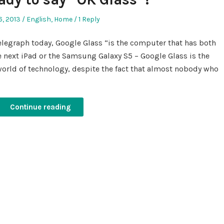
d
Posted
6, 2013
English
,
Home
1 Reply
in
elegraph today, Google Glass “is the computer that has both
e next iPad or the Samsung Galaxy S5 – Google Glass is the
world of technology, despite the fact that almost nobody who
Continue reading