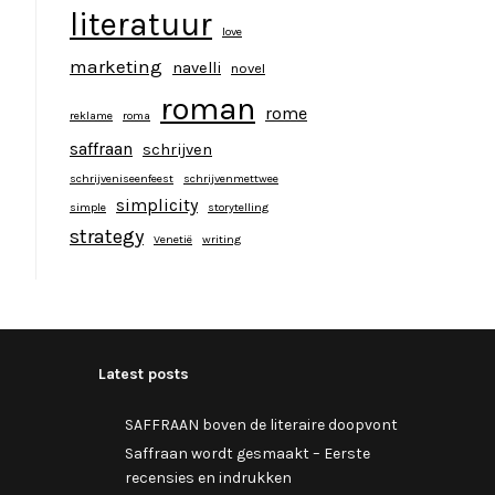
literatuur
love
marketing
navelli
novel
roman
rome
reklame
roma
saffraan
schrijven
schrijveniseenfeest
schrijvenmettwee
simplicity
simple
storytelling
strategy
Venetië
writing
Latest posts
SAFFRAAN boven de literaire doopvont
Saffraan wordt gesmaakt – Eerste
recensies en indrukken