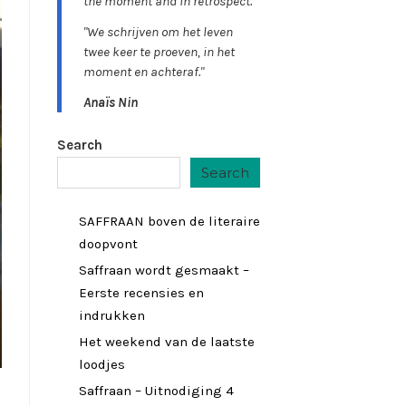
the moment and in retrospect."
"We schrijven om het leven
twee keer te proeven, in het
moment en achteraf."
Anaïs Nin
Search
Search
SAFFRAAN boven de literaire
doopvont
Saffraan wordt gesmaakt –
Eerste recensies en
indrukken
Het weekend van de laatste
loodjes
Saffraan – Uitnodiging 4