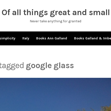
Of all things great and small
Never take anything for granted
simplicity
Italy
Books Ann Galland
Books Galland & Imb
 tagged
google glass