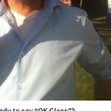
ady to say “OK Glass”?