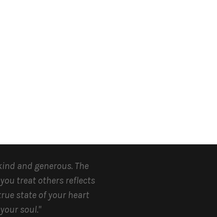
kind and generous.
The
you treat others reflects
true state of your heart
your soul.
"