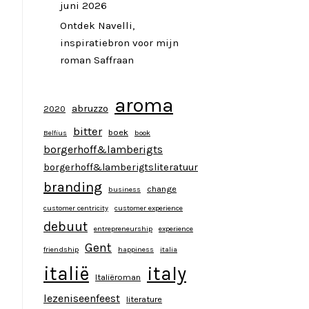
juni 2026
Ontdek Navelli,
inspiratiebron voor mijn
roman Saffraan
aroma
abruzzo
2020
bitter
boek
Belfius
book
borgerhoff&lamberigts
borgerhoff&lamberigtsliteratuur
branding
change
business
customer centricity
customer experience
debuut
entrepreneurship
experience
Gent
friendship
happiness
italia
italy
italië
Italiëroman
lezeniseenfeest
literature