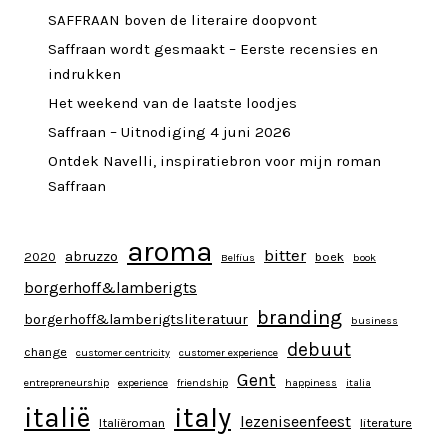
SAFFRAAN boven de literaire doopvont
Saffraan wordt gesmaakt – Eerste recensies en
indrukken
Het weekend van de laatste loodjes
Saffraan – Uitnodiging 4 juni 2026
Ontdek Navelli, inspiratiebron voor mijn roman
Saffraan
aroma
bitter
abruzzo
2020
boek
Belfius
book
borgerhoff&lamberigts
branding
borgerhoff&lamberigtsliteratuur
business
debuut
change
customer centricity
customer experience
Gent
entrepreneurship
experience
friendship
happiness
italia
italy
italië
lezeniseenfeest
Italiëroman
literature