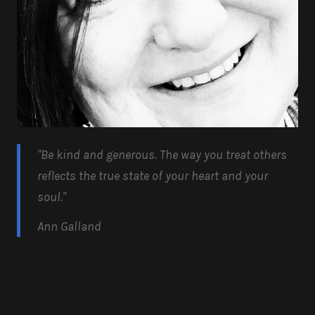
"Be kind and generous.
The way you treat others
reflects the true state of your heart and your
soul.
"
Ann Galland