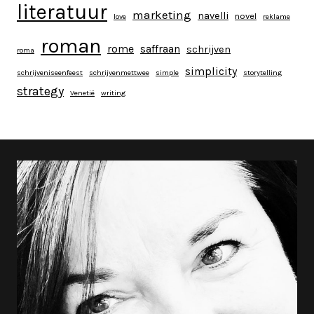
literatuur
marketing
navelli
novel
love
reklame
roman
rome
saffraan
schrijven
roma
simplicity
schrijveniseenfeest
schrijvenmettwee
simple
storytelling
strategy
Venetië
writing