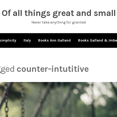
Of all things great and small
Never take anything for granted
simplicity
Italy
Books Ann Galland
Books Galland & Imb
agged
counter-intutitive