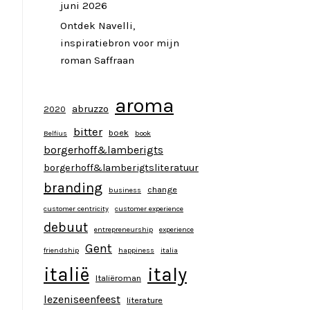
juni 2026
Ontdek Navelli,
inspiratiebron voor mijn
roman Saffraan
aroma
abruzzo
2020
bitter
boek
Belfius
book
borgerhoff&lamberigts
borgerhoff&lamberigtsliteratuur
branding
change
business
customer centricity
customer experience
debuut
entrepreneurship
experience
Gent
friendship
happiness
italia
italy
italië
Italiëroman
lezeniseenfeest
literature