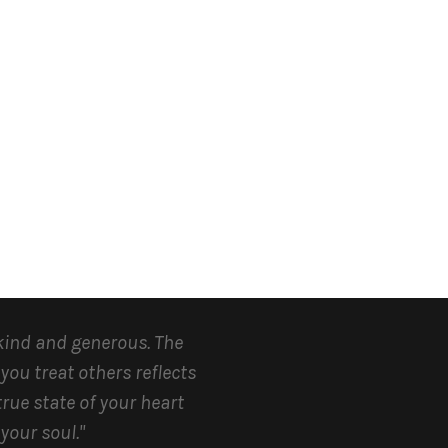
kind and generous.
The
you treat others reflects
true state of your heart
your soul.
"