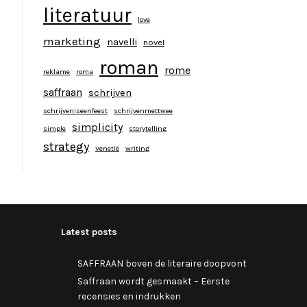
literatuur
love
marketing
navelli
novel
roman
rome
reklame
roma
saffraan
schrijven
schrijveniseenfeest
schrijvenmettwee
simplicity
simple
storytelling
strategy
Venetië
writing
Latest posts
SAFFRAAN boven de literaire doopvont
Saffraan wordt gesmaakt – Eerste
recensies en indrukken