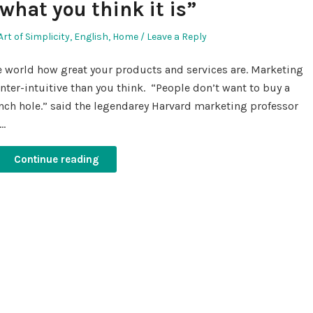
 what you think it is”
Posted
Art of Simplicity
,
English
,
Home
Leave a Reply
in
e world how great your products and services are. Marketing
ounter-intuitive than you think. “People don’t want to buy a
-inch hole.” said the legendarey Harvard marketing professor
t…
Continue reading