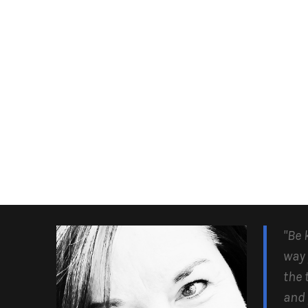
"Be 
way 
the 
and 