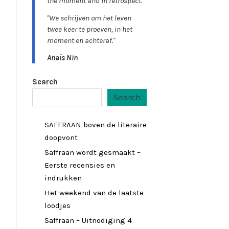
the moment and in retrospect."
"We schrijven om het leven
twee keer te proeven, in het
moment en achteraf."
Anaïs Nin
Search
Search
SAFFRAAN boven de literaire
doopvont
Saffraan wordt gesmaakt –
Eerste recensies en
indrukken
Het weekend van de laatste
loodjes
Saffraan – Uitnodiging 4