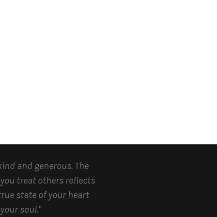
kind and generous.
The
you treat others reflects
true state of your heart
your soul.
"