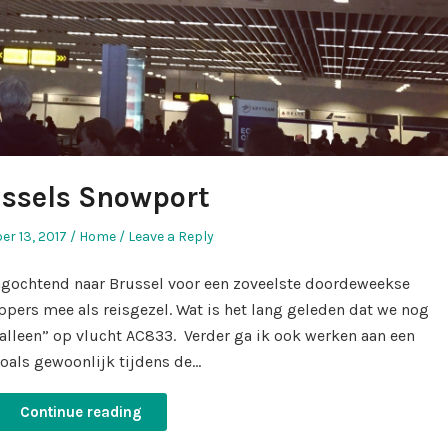
ssels Snowport
Posted
r 13, 2017
Home
Leave a Reply
in
gochtend naar Brussel voor een zoveelste doordeweekse
ppers mee als reisgezel. Wat is het lang geleden dat we nog
lleen” op vlucht AC833. Verder ga ik ook werken aan een
zoals gewoonlijk tijdens de…
Continue reading