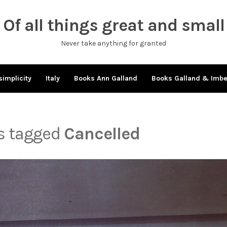
Of all things great and small
Never take anything for granted
simplicity
Italy
Books Ann Galland
Books Galland & Imb
ts tagged
Cancelled