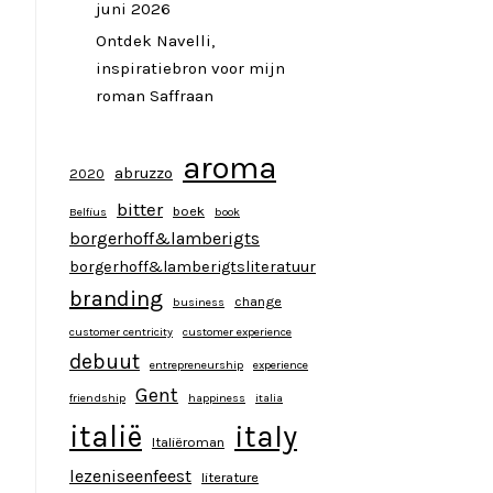
juni 2026
Ontdek Navelli,
inspiratiebron voor mijn
roman Saffraan
aroma
abruzzo
2020
bitter
boek
Belfius
book
borgerhoff&lamberigts
borgerhoff&lamberigtsliteratuur
branding
change
business
customer centricity
customer experience
debuut
entrepreneurship
experience
Gent
friendship
happiness
italia
italy
italië
Italiëroman
lezeniseenfeest
literature