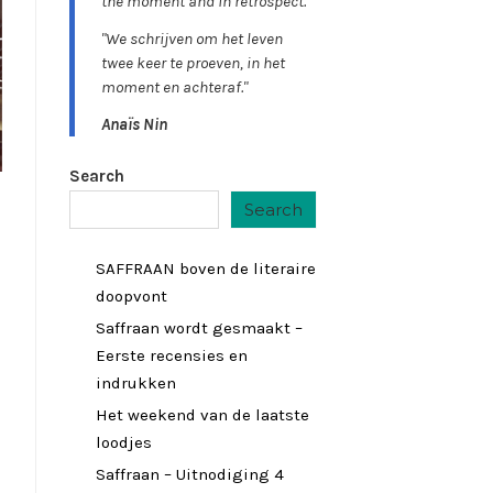
the moment and in retrospect."
"We schrijven om het leven
twee keer te proeven, in het
moment en achteraf."
Anaïs Nin
Search
Search
SAFFRAAN boven de literaire
doopvont
Saffraan wordt gesmaakt –
Eerste recensies en
indrukken
Het weekend van de laatste
loodjes
Saffraan – Uitnodiging 4