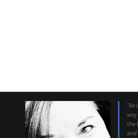
"Be 
way 
the 
and 