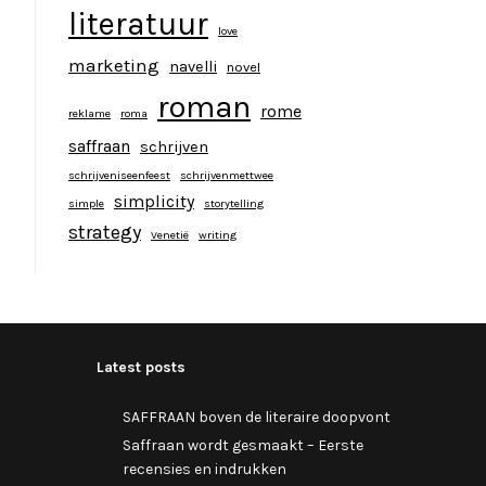
literatuur
love
marketing
navelli
novel
roman
rome
reklame
roma
saffraan
schrijven
schrijveniseenfeest
schrijvenmettwee
simplicity
simple
storytelling
strategy
Venetië
writing
Latest posts
SAFFRAAN boven de literaire doopvont
Saffraan wordt gesmaakt – Eerste
recensies en indrukken