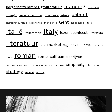
branding
borgerhoff&lamberigtsliteratuur
business
debuut
change
customer centricity
customer experience
Gent
entrepreneurship
experience
friendship
happiness
italia
italy
italië
lezeniseenfeest
Italiëroman
literature
literatuur
marketing
navelli
novel
love
reklame
roman
rome
saffraan
schrijven
roma
simplicity
schrijveniseenfeest
schrijvenmettwee
simple
storytelling
strategy
Venetië
writing