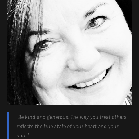
"Be kind and generous.
The way you treat others
reflects the true state of your heart and your
soul.
"