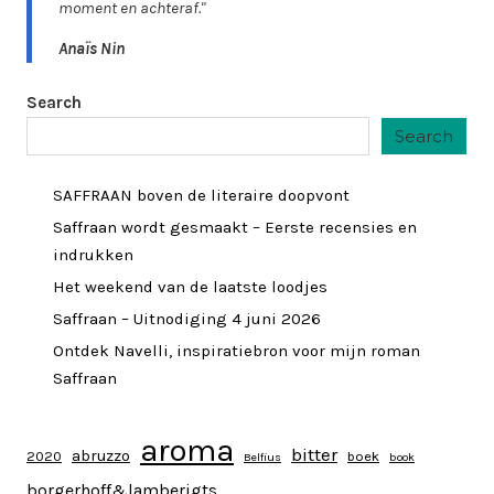
moment en achteraf."
Anaïs Nin
Search
Search
SAFFRAAN boven de literaire doopvont
Saffraan wordt gesmaakt – Eerste recensies en
indrukken
Het weekend van de laatste loodjes
Saffraan – Uitnodiging 4 juni 2026
Ontdek Navelli, inspiratiebron voor mijn roman
Saffraan
aroma
bitter
abruzzo
2020
boek
Belfius
book
borgerhoff&lamberigts