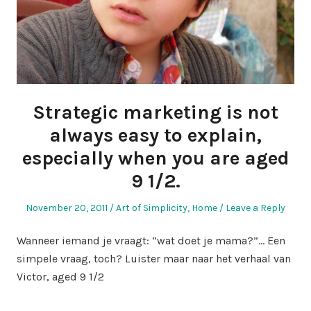
Strategic marketing is not
always easy to explain,
especially when you are aged
9 1/2.
Posted
Posted
November 20, 2011
Art of Simplicity
,
Home
Leave a Reply
on
in
Wanneer iemand je vraagt: “wat doet je mama?”… Een
simpele vraag, toch? Luister maar naar het verhaal van
Victor, aged 9 1/2