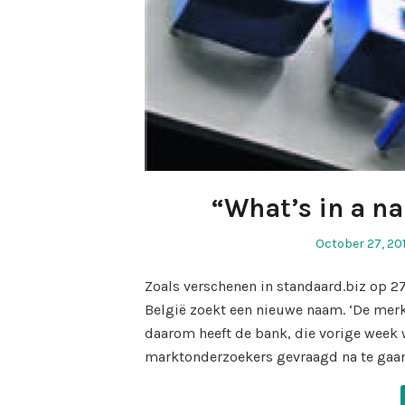
“What’s in a n
Posted
October 27, 201
on
Zoals verschenen in standaard.biz op 27
België zoekt een nieuwe naam. ‘De merk
daarom heeft de bank, die vorige week w
marktonderzoekers gevraagd na te gaan