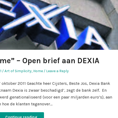
ame” – Open brief aan DEXIA
Posted
1
Art of Simplicity
,
Home
Leave a Reply
in
 oktober 2011 Geachte heer Cijsters, Beste Jos, Dexia Bank
naam Dexia is zwaar beschadigd’, zegt de bank zelf. En
erd genationaliseerd (voor een paar miljarden euro’s), aan
 hoe de klanten tegenover…
Continue reading