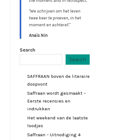
the moment and in retrospect."
"We schrijven om het leven
twee keer te proeven, in het
moment en achteraf."
Anaïs Nin
Search
Search
SAFFRAAN boven de literaire
doopvont
Saffraan wordt gesmaakt –
Eerste recensies en
indrukken
Het weekend van de laatste
loodjes
Saffraan – Uitnodiging 4