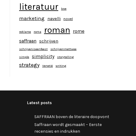
literatuur
love
marketing
navelli
novel
roman
rome
reklame
roma
saffraan
schrijven
schrijveniseenfeest
schrijvenmettwee
simplicity
simple
storytelling
strategy
Venetië
writing
Latest posts
SAFFRAAN boven de literaire doopvont
Saffraan wordt gesmaakt – Eerste
recensies en indrukken