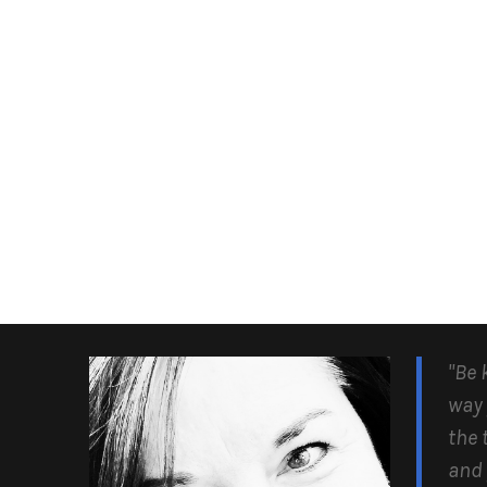
"Be 
way 
the 
and 