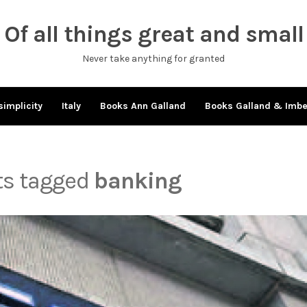
Of all things great and small
Never take anything for granted
simplicity
Italy
Books Ann Galland
Books Galland & Imb
sts tagged
banking