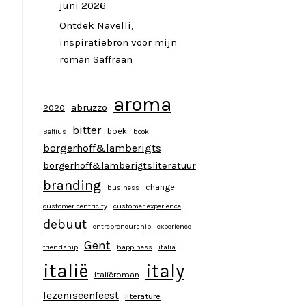
juni 2026
Ontdek Navelli,
inspiratiebron voor mijn
roman Saffraan
aroma
abruzzo
2020
bitter
boek
Belfius
book
borgerhoff&lamberigts
borgerhoff&lamberigtsliteratuur
branding
change
business
customer centricity
customer experience
debuut
entrepreneurship
experience
Gent
friendship
happiness
italia
italy
italië
Italiëroman
lezeniseenfeest
literature