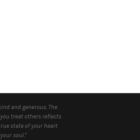
kind and generous.
The
you treat others reflects
true state of your heart
your soul.
"