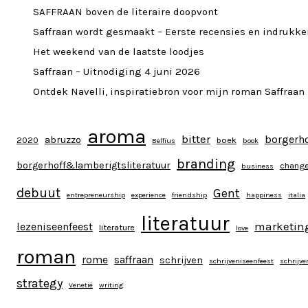
SAFFRAAN boven de literaire doopvont
Saffraan wordt gesmaakt – Eerste recensies en indrukke
Het weekend van de laatste loodjes
Saffraan – Uitnodiging 4 juni 2026
Ontdek Navelli, inspiratiebron voor mijn roman Saffraan
aroma
bitter
borgerh
abruzzo
2020
boek
Belfius
book
branding
borgerhoff&lamberigtsliteratuur
chang
business
debuut
Gent
entrepreneurship
experience
friendship
happiness
italia
literatuur
marketin
lezeniseenfeest
literature
love
roman
rome
saffraan
schrijven
schrijveniseenfeest
schrijv
strategy
Venetië
writing