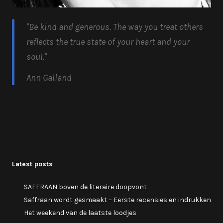
"Be kind and generous.
The way you treat others
reflects the true state of your heart and your
soul.
"
Ann Galland
Latest posts
SAFFRAAN boven de literaire doopvont
Saffraan wordt gesmaakt – Eerste recensies en indrukken
Het weekend van de laatste loodjes