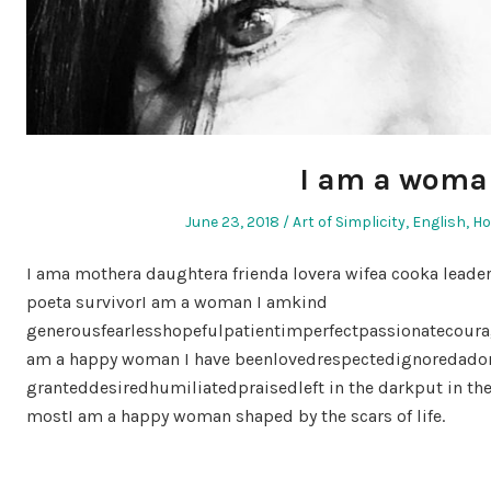
I am a woma
Posted
Posted
June 23, 2018
Art of Simplicity
,
English
,
H
on
in
I ama mothera daughtera frienda lovera wifea cooka leade
poeta survivorI am a woman I amkind
generousfearlesshopefulpatientimperfectpassionatecoura
am a happy woman I have beenlovedrespectedignoredador
granteddesiredhumiliatedpraisedleft in the darkput in th
mostI am a happy woman shaped by the scars of life.